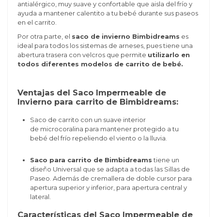
antialérgico,
muy suave y confortable
que aisla del frío y
ayuda a mantener calentito a tu bebé
durante sus paseos
en el carrito.
Por otra parte, el
saco de invierno Bimbidreams
es
ideal para todos los
sistemas de arneses, pues tiene una
ab
ertura trasera con velcros que permite
utilizarlo en
todos diferentes modelos de carrito de bebé.
Ventajas del Saco Impermeable de
Invierno para carrito de Bimbidreams:
Saco de carrito con un suave interior
de microcoralina para mantener protegido a tu
bebé del frío repeliendo el viento o la lluvia.
Saco para carrito de Bimbidreams
tiene un
d
iseño Universal que se adapta a todas las Sillas de
Paseo. Además de
cremallera de doble cursor para
apertura superior y inferior, para
apertura central y
lateral.
Características del Saco Impermeable de