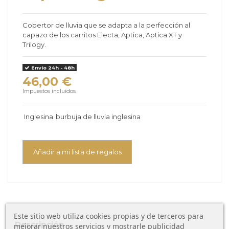
Cobertor de lluvia que se adapta a la perfección al
capazo de los carritos Electa, Aptica, Aptica XT y
Trilogy.
Envío 24h - 48h
46,00 €
Impuestos incluidos
Inglesina
burbuja de lluvia inglesina
Añadir a mi lista de regalos
Este sitio web utiliza cookies propias y de terceros para
Descripción
mejorar nuestros servicios y mostrarle publicidad