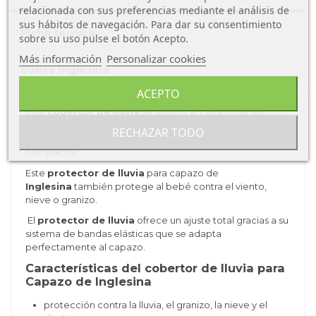
relacionada con sus preferencias mediante el análisis de
sus hábitos de navegación. Para dar su consentimiento
Ficha técnica
sobre su uso pulse el botón Acepto.
Más información
Personalizar cookies
Sobre Inglesina
ACEPTO
Este
cobertor de lluvia
se adapta al capazo de los
carros Inglesina. Cuenta con una venta grande que aporta
RECHAZAR TODO
transpirabilidad y acceso al bebe. El plegado es muy
compacto.
Este
protector de lluvia
para capazo de
Inglesina
también protege al bebé contra el viento,
nieve o granizo.
El
protector de lluvia
ofrece un ajuste total gracias a su
sistema de bandas elásticas que se adapta
perfectamente al capazo.
Características del cobertor de lluvia para
Capazo de Inglesina
protección contra la lluvia, el granizo, la nieve y el