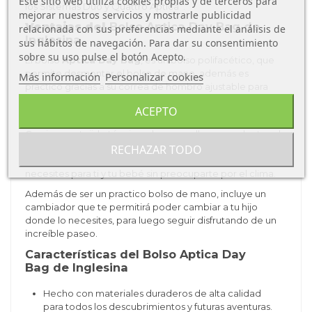
Este sitio web utiliza cookies propias y de terceros para
los Sistemas Duo y Quattro Aptica .
mejorar nuestros servicios y mostrarle publicidad
Ventajas del
Bolso Aptica Day Bag de
relacionada con sus preferencias mediante el análisis de
Inglesina
sus hábitos de navegación. Para dar su consentimiento
sobre su uso pulse el botón Acepto.
El bolso
Aptica
Day Bag
, es un bolso polifacético, que
permite desmontar el bolso de mano, además es
Más información
Personalizar cookies
practico gracias a su correa de hombro ajustable para
mayor comodidad y con cómodas correas laterales para
ACEPTO
sujetarlo al chasis del cochecito o la sillita de paseo.
Gracias a su tejido técnico y las cremalleras repelentes al
agua te acompaña en todas las condiciones
RECHAZAR TODO
meteorológicas, para que puedas llevar todo lo que
necesites para ti y tu bebé sin preocuparte por el clima.
Además de ser un practico bolso de mano, incluye un
cambiador que te permitirá poder cambiar a tu hijo
donde lo necesites, para luego seguir disfrutando de un
increíble paseo.
Características del Bolso Aptica Day
Bag de Inglesina
Hecho con materiales duraderos de alta calidad
para todos los descubrimientos y futuras aventuras.