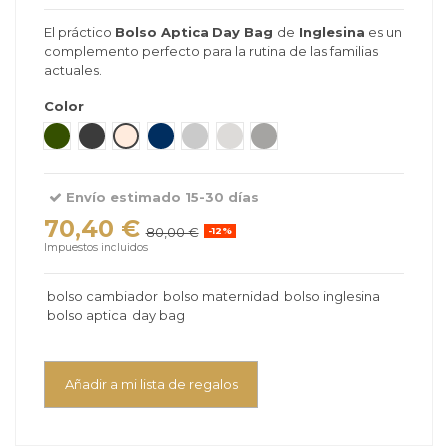
El práctico
Bolso Aptica
Day Bag
de
Inglesina
es un
complemento perfecto para la rutina de las familias
actuales.
Color
Emerald Green
Velvet Grey
Pashmina Beige
Resort Blue
Satin Grey
Opal Ivory
Platinum Grey
Envío estimado 15-30 días
70,40 €
80,00 €
-12%
Impuestos incluidos
bolso cambiador
bolso maternidad
bolso inglesina
bolso aptica
day bag
Añadir a mi lista de regalos