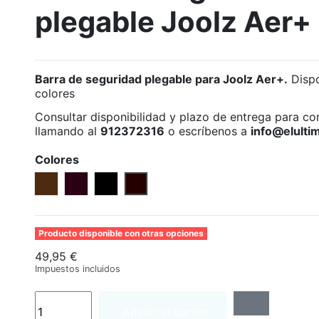
plegable Joolz Aer+
Barra de seguridad plegable para Joolz Aer+.
Dispo
colores
Consultar disponibilidad y plazo de entrega para co
llamando al
912372316
o escríbenos a
info@elulti
Colores
Brown carbón
Mid Brown Carbon
Black Carbon
Dark brown
Producto disponible con otras opciones
49,95 €
Impuestos incluidos
Añadir al carrito