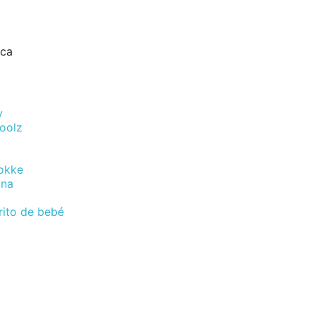
rca
y
Joolz
okke
una
rito de bebé