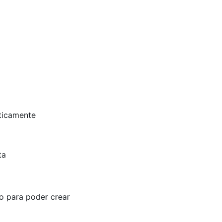
áticamente
ta
ro para poder crear