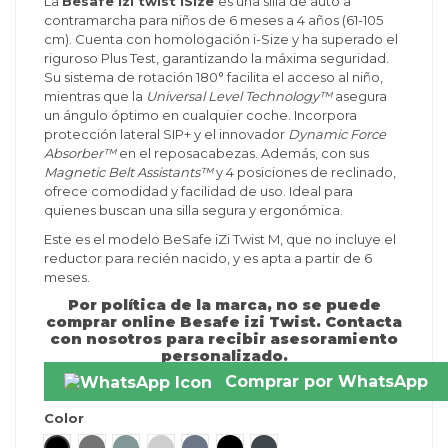
La
Besafe izi twist iSize
es una silla de auto a
contramarcha para niños de 6 meses a 4 años (61-105
cm). Cuenta con homologación i-Size y ha superado el
riguroso Plus Test, garantizando la máxima seguridad.
Su sistema de rotación 180° facilita el acceso al niño,
mientras que la
Universal Level Technology™
asegura
un ángulo óptimo en cualquier coche. Incorpora
protección lateral SIP+ y el innovador
Dynamic Force
Absorber™
en el reposacabezas. Además, con sus
Magnetic Belt Assistants™
y 4 posiciones de reclinado,
ofrece comodidad y facilidad de uso. Ideal para
quienes buscan una silla segura y ergonómica.
Este es el modelo BeSafe iZi Twist M, que no incluye el
reductor para recién nacido, y es apta a partir de 6
meses.
Por política de la marca, no se puede
comprar online Besafe izi Twist. Contacta
con nosotros para recibir asesoramiento
personalizado.
Comprar por WhatsApp
Color
Fresh Black Cab – negro
Melànge Metallic - gris
Melànge Sea Green - verde claro
Peak Mesh - gris claro
Melange Cloud - Azul gris
Car Interior Black – negro
Antracite Mesh - Gris negro