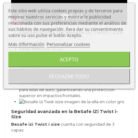
Este sitio web utiliza cookies propias y de terceros para
mejorar nuestros servicios y mostrarle publicidad
relacionada con sus preferencias mediante el análisis de
sus hábitos de navegación. Para dar su consentimiento
Características de Besafe izi Twist i size
sobre su uso pulse el botón Acepto.
Altura
: 61 - 105 cm.
Más información
Personalizar cookies
Peso máximo
: 18 kg.
Edad recomendada
: Desde 6 meses hasta
ACEPTO
aproximadamente 4 años.
Instalación
: ISOFIX, asegurando una instalación
rápida, fácil y segura.
RECHAZAR TODO
Orientación
: Exclusivamente a contramarcha con
sello
Plus Test
, el máximo certificado de seguridad
para sillas de auto, garantizando una protección
superior en impactos frontales.
Seguridad avanzada en la BeSafe iZi Twist i-
Size
Besafe izi Twist i size
cuenta con seguridad de 3
capas: