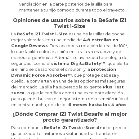
ventilación en la parte posterior de la silla para
mantener a tu hijo cómodo durante todo el trayecto.
Opiniones de usuarios sobre la BeSafe iZi
Twist i-Size
La
BeSafe iZi Twist i-Size
es una de las sillas de coche
mejor valoradas, con una media de
4.8 estrellas en
Google Reviews
. Destaca por su rotación lateral de 180°,
lo que facilita colocar al niño en la silla sin esfuerzo y de
manera ergonómica. Además, su avanzada tecnología de
seguridad, como el
sistema DigitalSafety™
, que alerta
si el niño se desabrocha el cinturón, y la
protección
Dynamic Force Absorber™
, que protege cabeza y
cuello, la convierten en una de las opciones más seguras
del mercado. La silla ha superado la exigente
Plus Test
sueca
, lo que la certifica como una excelente elección
para quienes buscan el mejor sistema de retención infantil
en contramarcha, desde los
6 meses hasta los 4 años
.
¿Dónde Comprar iZi Twist Besafe al mejor
precio garantizado?
Para comprar la
BeSafe iZi Twist i-Size
al mejor precio
garantizado, te invitamos a visitar nuestras tiendas en