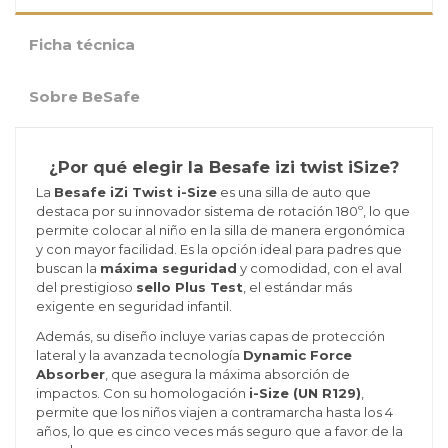
Ficha técnica
Sobre BeSafe
¿Por qué elegir la Besafe izi twist iSize?
La
Besafe iZi Twist i-Size
es una silla de auto que
destaca por su innovador sistema de rotación 180º, lo que
permite colocar al niño en la silla de manera ergonómica
y con mayor facilidad. Es la opción ideal para padres que
buscan la
máxima seguridad
y comodidad, con el aval
del prestigioso
sello Plus Test
, el estándar más
exigente en seguridad infantil.
Además, su diseño incluye varias capas de protección
lateral y la avanzada tecnología
Dynamic Force
Absorber
, que asegura la máxima absorción de
impactos. Con su homologación
i-Size (UN R129)
,
permite que los niños viajen a contramarcha hasta los 4
años, lo que es cinco veces más seguro que a favor de la