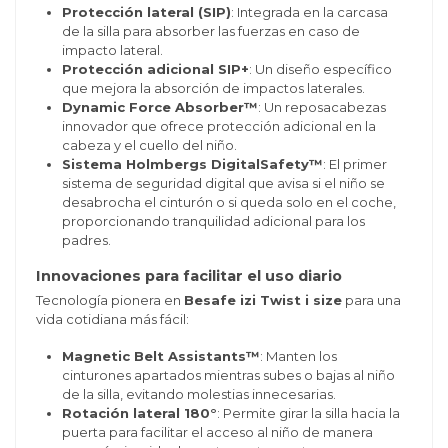
Protección lateral (SIP)
: Integrada en la carcasa
de la silla para absorber las fuerzas en caso de
impacto lateral.
Protección adicional SIP+
: Un diseño específico
que mejora la absorción de impactos laterales.
Dynamic Force Absorber™
: Un reposacabezas
innovador que ofrece protección adicional en la
cabeza y el cuello del niño.
Sistema Holmbergs DigitalSafety™
: El primer
sistema de seguridad digital que avisa si el niño se
desabrocha el cinturón o si queda solo en el coche,
proporcionando tranquilidad adicional para los
padres.
Innovaciones para facilitar el uso diario
Tecnología pionera en
Besafe izi Twist i size
para una
vida cotidiana más fácil:
Magnetic Belt Assistants™
: Manten los
cinturones apartados mientras subes o bajas al niño
de la silla, evitando molestias innecesarias.
Rotación lateral 180°
: Permite girar la silla hacia la
puerta para facilitar el acceso al niño de manera