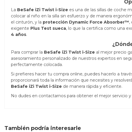
Op
La
BeSafe iZi Twist i-Size
es una de las sillas de coche 
colocar al niño en la silla sin esfuerzo y de manera ergo
el cinturón, y la
protección Dynamic Force Absorber™
,
exigente
Plus Test sueca
, lo que la certifica como una e
4 años
.
¿Dónde
Para comprar la
BeSafe iZi Twist i-Size
al mejor precio ga
asesoramiento personalizado de nuestros expertos en segu
perfectamente colocada.
Si prefieres hacer tu compra online, puedes hacerlo a trav
proporcionará toda la información que necesites y resolverá
BeSafe iZi Twist i-Size
de manera rápida y eficiente.
No dudes en contactarnos para obtener el mejor servicio y l
También podría interesarle