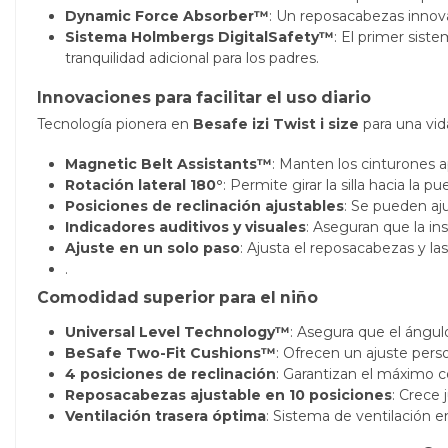
Dynamic Force Absorber™
: Un reposacabezas innova
Sistema Holmbergs DigitalSafety™
: El primer sist
tranquilidad adicional para los padres.
Innovaciones para facilitar el uso diario
Tecnología pionera en
Besafe izi Twist i size
para una vida
Magnetic Belt Assistants™
: Manten los cinturones ap
Rotación lateral 180°
: Permite girar la silla hacia la 
Posiciones de reclinación ajustables
: Se pueden aju
Indicadores auditivos y visuales
: Aseguran que la in
Ajuste en un solo paso
: Ajusta el reposacabezas y las
.
Comodidad superior para el niño
Universal Level Technology™
: Asegura que el ángul
BeSafe Two-Fit Cushions™
: Ofrecen un ajuste pers
4 posiciones de reclinación
: Garantizan el máximo co
Reposacabezas ajustable en 10 posiciones
: Crece
Ventilación trasera óptima
: Sistema de ventilación e