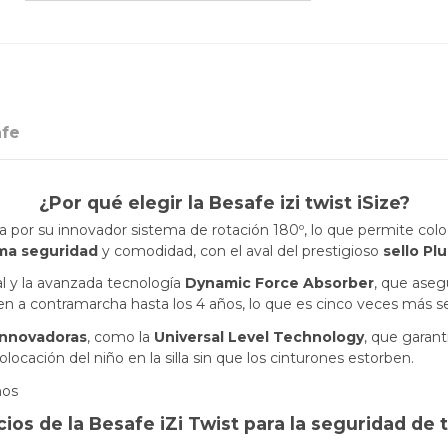
afe
¿Por qué elegir la Besafe izi twist iSize?
a por su innovador sistema de rotación 180º, lo que permite colo
ma seguridad
y comodidad, con el aval del prestigioso
sello Pl
al y la avanzada tecnología
Dynamic Force Absorber
, que aseg
ajen a contramarcha hasta los 4 años, lo que es cinco veces más s
innovadoras
, como la
Universal Level Technology
, que garant
 colocación del niño en la silla sin que los cinturones estorben.
cios de la Besafe iZi Twist para la seguridad de 