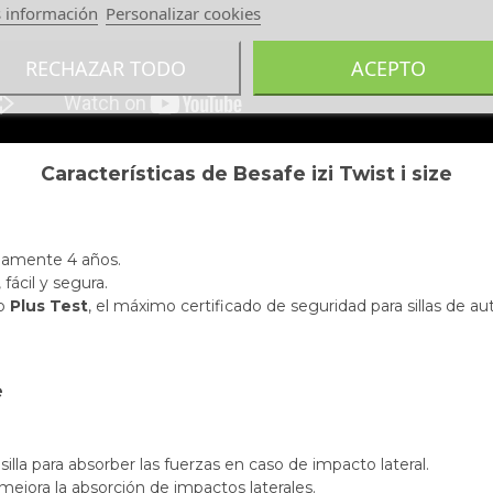
 información
Personalizar cookies
RECHAZAR TODO
ACEPTO
Características de Besafe izi Twist i size
damente 4 años.
fácil y segura.
lo
Plus Test
, el máximo certificado de seguridad para sillas de 
e
 silla para absorber las fuerzas en caso de impacto lateral.
mejora la absorción de impactos laterales.