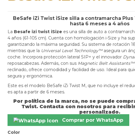
BeSafe iZi Twist iSize silla a contramarcha Plu
hasta 6 meses a 4 años
La
Besafe izi twist iSize
es una silla de auto a contramarc
4 años (61-105 cm). Cuenta con homologación i-Size y ha supe
garantizando la máxima seguridad. Su sistema de rotación 180°
mientras que la
Universal Level Technology™
asegura un áng
coche. Incorpora protección lateral SIP+ y el innovador
Dyna
reposacabezas. Además, con sus
Magnetic Belt Assistants™
reclinado, ofrece comodidad y facilidad de uso. Ideal para qui
segura y ergonómica.
Este es el modelo BeSafe iZi Twist M, que no incluye el reduc
es apta a partir de 6 meses.
Por política de la marca, no se puede compra
Twist. Contacta con nosotros para recib
personalizado.
Comprar por WhatsApp
Color