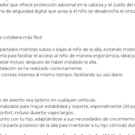
dor que ofrece protección adicional en la cabeza y el cuello del 
ema de seguridad digital que avisa si el niño se desabrocha el cin
 cotidiana más fácil:
artados mientras subes o bajas al niño de la silla, evitando moles
puerta para facilitar el acceso al niño de manera ergonómica, ideal 
star incluso después de haber instalado la silla.
stalación se ha realizado correctamente.
 correas internas al mismo tiempo, facilitando su uso diario.
o de asiento sea óptimo en cualquier vehículo.
onalizable para mayor estabilidad y soporte, especialmente útil 
nfort, incluso durante viajes largos.
 junto con tu hijo, adaptándose a sus necesidades de crecimiento
n la parte posterior de la silla para mantener a tu hijo cómodo dur