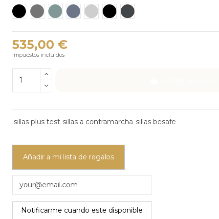
Fresh Black Cab – negro
Melànge Metallic - gris
Melànge Sea Green - verde claro
Melange Cloud - Azul gris
Peak Mesh - gris claro
Car Interior Black – negro
Antracite Mesh - Gris negr
535,00 €
Impuestos incluidos
Añadir al carrito
sillas plus test
sillas a contramarcha
sillas besafe
Añadir a mi lista de regalos