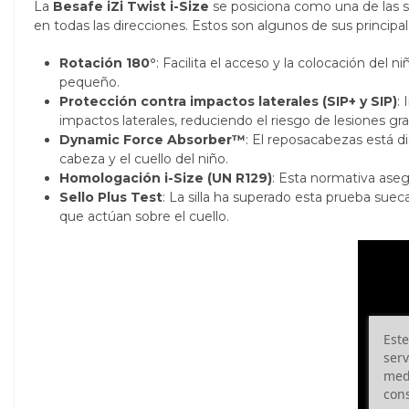
La
Besafe iZi Twist i-Size
se posiciona como una de las s
en todas las direcciones. Estos son algunos de sus principa
Rotación 180°
: Facilita el acceso y la colocación del
pequeño.
Protección contra impactos laterales (SIP+ y SIP)
:
impactos laterales, reduciendo el riesgo de lesiones gra
Dynamic Force Absorber™
: El reposacabezas está d
cabeza y el cuello del niño.
Homologación i-Size (UN R129)
: Esta normativa aseg
Sello Plus Test
: La silla ha superado esta prueba sue
que actúan sobre el cuello.
Este
serv
medi
cons