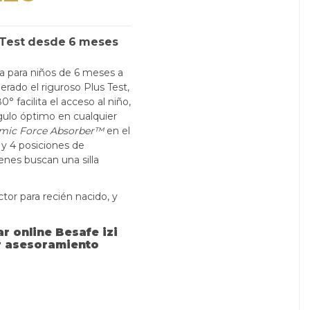
s Test desde 6 meses
ha para niños de 6 meses a
rado el riguroso Plus Test,
 facilita el acceso al niño,
ulo óptimo en cualquier
mic Force Absorber™
en el
y 4 posiciones de
enes buscan una silla
tor para recién nacido, y
r online Besafe izi
ir asesoramiento