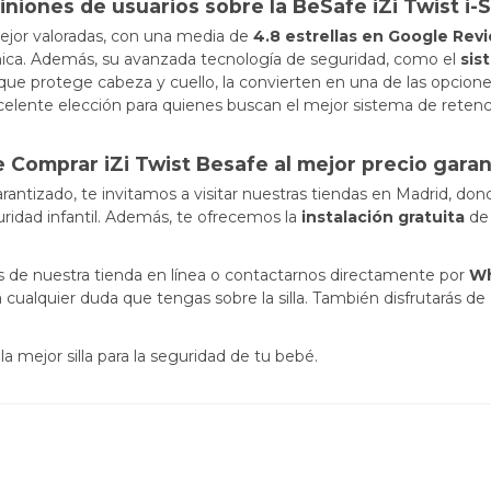
iniones de usuarios sobre la BeSafe iZi Twist i-S
mejor valoradas, con una media de
4.8 estrellas en Google Rev
nómica. Además, su avanzada tecnología de seguridad, como el
sis
 que protege cabeza y cuello, la convierten en una de las opcion
xcelente elección para quienes buscan el mejor sistema de retenc
 Comprar iZi Twist Besafe al mejor precio garan
rantizado, te invitamos a visitar nuestras tiendas en Madrid, donde
ridad infantil. Además, te ofrecemos la
instalación gratuita
de 
és de nuestra tienda en línea o contactarnos directamente por
W
 cualquier duda que tengas sobre la silla. También disfrutarás de
a mejor silla para la seguridad de tu bebé.