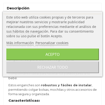
Descripción
Este sitio web utiliza cookies propias y de terceros para
Ficha técnica
mejorar nuestros servicios y mostrarle publicidad
relacionada con sus preferencias mediante el análisis de
sus hábitos de navegación. Para dar su consentimiento
Sobre Quokkababy
sobre su uso pulse el botón Acepto.
Más información
Personalizar cookies
Opiniones de los clientes
ACEPTO
Enganches para Carrito Negro de la
marca Quokkababy
RECHAZAR TODO
Los enganches para carrito con mosquetón son el
complemento ideal para facilitar tus paseos junto a tu
bebé.
Estos enganches son
robustos y fáciles de instalar
,
permitiendo colgar bolsas, mochilas y otros accesorios de
forma segura y organizada.
Características: