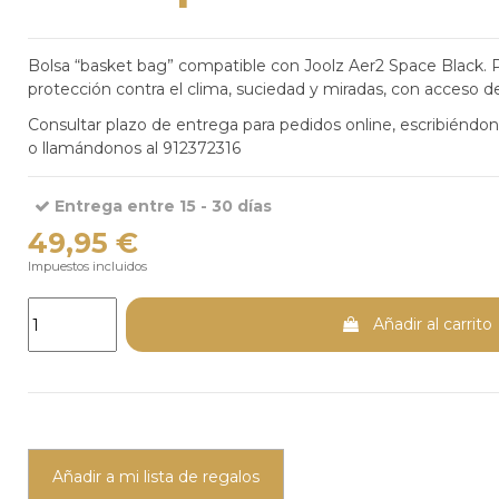
Bolsa “basket bag” compatible con Joolz Aer2 Space Black. P
protección contra el clima, suciedad y miradas, con acceso 
Consultar plazo de entrega para pedidos online, escribiéndo
o llamándonos al 912372316
Entrega entre 15 - 30 días
49,95 €
Impuestos incluidos
Añadir al carrito
Añadir a mi lista de regalos