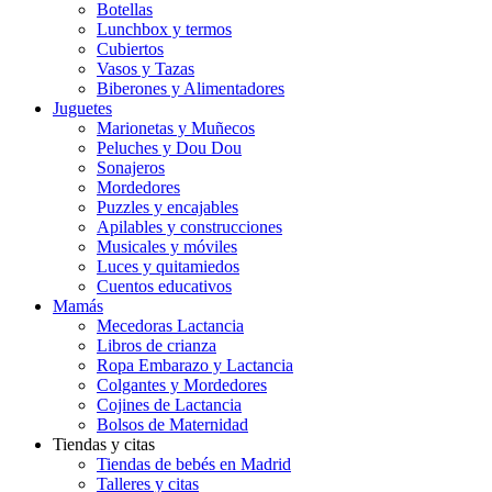
Botellas
Lunchbox y termos
Cubiertos
Vasos y Tazas
Biberones y Alimentadores
Juguetes
Marionetas y Muñecos
Peluches y Dou Dou
Sonajeros
Mordedores
Puzzles y encajables
Apilables y construcciones
Musicales y móviles
Luces y quitamiedos
Cuentos educativos
Mamás
Mecedoras Lactancia
Libros de crianza
Ropa Embarazo y Lactancia
Colgantes y Mordedores
Cojines de Lactancia
Bolsos de Maternidad
Tiendas y citas
Tiendas de bebés en Madrid
Talleres y citas