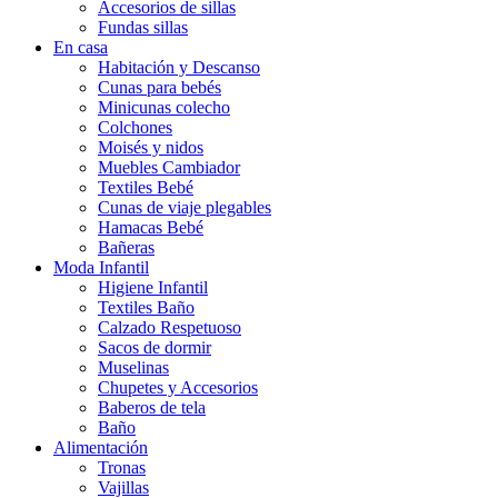
Accesorios de sillas
Fundas sillas
En casa
Habitación y Descanso
Cunas para bebés
Minicunas colecho
Colchones
Moisés y nidos
Muebles Cambiador
Textiles Bebé
Cunas de viaje plegables
Hamacas Bebé
Bañeras
Moda Infantil
Higiene Infantil
Textiles Baño
Calzado Respetuoso
Sacos de dormir
Muselinas
Chupetes y Accesorios
Baberos de tela
Baño
Alimentación
Tronas
Vajillas