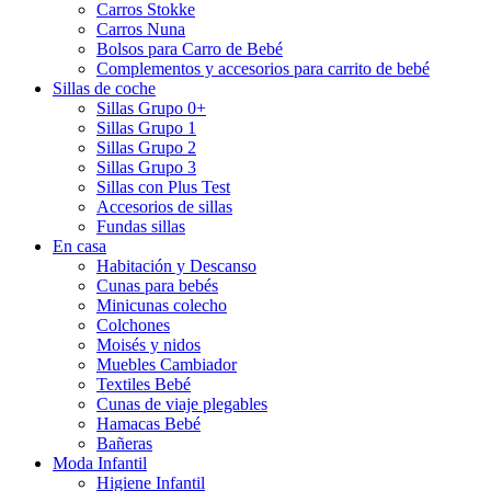
Carros Stokke
Carros Nuna
Bolsos para Carro de Bebé
Complementos y accesorios para carrito de bebé
Sillas de coche
Sillas Grupo 0+
Sillas Grupo 1
Sillas Grupo 2
Sillas Grupo 3
Sillas con Plus Test
Accesorios de sillas
Fundas sillas
En casa
Habitación y Descanso
Cunas para bebés
Minicunas colecho
Colchones
Moisés y nidos
Muebles Cambiador
Textiles Bebé
Cunas de viaje plegables
Hamacas Bebé
Bañeras
Moda Infantil
Higiene Infantil