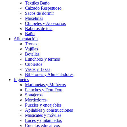
Textiles Baño
Calzado Respetuoso
Sacos de dormir
Muselinas
Chupetes y Accesorios
Baberos de tela
Baño
Alimentación
Tronas
Vajillas
Botellas
Lunchbox y termos
Cubiertos
Vasos y Tazas
Biberones y Alimentadores
Juguetes
Marionetas y Muñecos
Peluches y Dou Dou
Sonajeros
Mordedores
Puzzles y encajables
Apilables y construcciones
Musicales y móviles
Luces y quitamiedos
Cuentos educativos