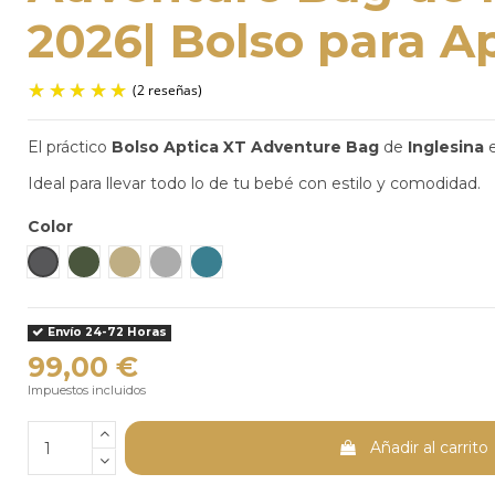
2026| Bolso para A
El práctico
Bolso
Aptica XT Adventure Bag
de
Inglesina
e
Ideal para llevar todo lo de tu bebé con estilo y comodidad.
(2 reseñas)
Color
Magnet Grey
Taiga Green
Tundra Beige
Canyon Grey
Hymalaya Blue
Envío 24-72 Horas
99,00 €
Impuestos incluidos
Añadir al carrito