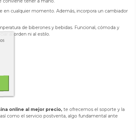
re conviene tener a mano.
ble en cualquier momento. Además, incorpora un cambiador
temperatura de biberones y bebidas. Funcional, cómoda y
r al orden ni al estilo.
ros
a.
na online al mejor precio,
te ofrecemos el soporte y la
 así como el servicio postventa, algo fundamental ante