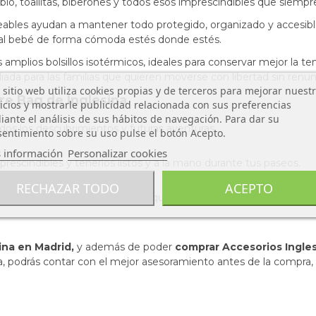
io, toallitas, biberones y todos esos imprescindibles que siemp
eables ayudan a mantener todo protegido, organizado y accesi
ar al bebé de forma cómoda estés donde estés.
 amplios bolsillos isotérmicos, ideales para conservar mejor la 
ada para las familias que quieren moverse con libertad sin renuncia
 sitio web utiliza cookies propias y de terceros para mejorar nuest
re Bag de Inglesina
icios y mostrarle publicidad relacionada con sus preferencias
ante el análisis de sus hábitos de navegación. Para dar su
dos los descubrimientos y futuras aventuras.
entimiento sobre su uso pulse el botón Acepto.
 información
Personalizar cookies
rescindibles y tenerlos listos y a la mano durante tus paseos.
RECHAZAR TODO
ACEPTO
lso con un diseño muy bonito que quedará genial en tu Inglesin
sina en Madrid,
y además de poder
comprar Accesorios Inglesi
ra, podrás contar con el mejor asesoramiento antes de la compra,