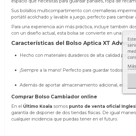
espacio que necesitas para guardar pañales, ropa de recamb
Sus bolsillos multicompartimento con cremalleras imperm
portátil acolchado y lavable a juego, perfecto para cambi
Para una experiencia aún más práctica, incluye también dos
con un diseño actual, esta bolsa se convierte en una gran ali
Este
Características del Bolso Aptica XT Adventu
serv
medi
Hecho con materiales duraderos de alta calidad para to
cons
Más
¡Siempre a la mano! Perfecto para guardar todos los imp
Además de aportar almacenamiento adicional, es un bo
Comprar Bolso Cambiador online
En el
Último Koala
somos
punto de venta oficial Ingle
garantía de disponer de dos tiendas físicas. De igual mane
cualquier incidencia que puedas tener en el futuro.