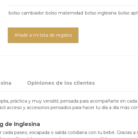
bolso cambiador
bolso maternidad
bolso inglesina
bolso apt
Añadir a mi lista de regalos
esina
Opiniones de los clientes
ia, práctica y muy versátil, pensada para acompañarte en cada s
fácil acceso y accesorios pensados para hacer tu día a día más 
g de Inglesina
 cada paseo, escapada o salida cotidiana con tu bebé. Gracias a su