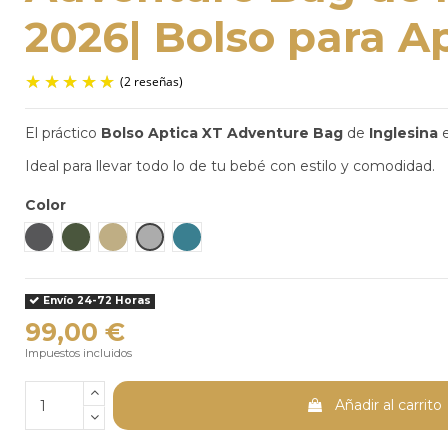
2026| Bolso para A
El práctico
Bolso
Aptica XT Adventure Bag
de
Inglesina
e
Ideal para llevar todo lo de tu bebé con estilo y comodidad.
(2 reseñas)
Color
Magnet Grey
Taiga Green
Tundra Beige
Canyon Grey
Hymalaya Blue
Envío 24-72 Horas
99,00 €
Impuestos incluidos
Añadir al carrito