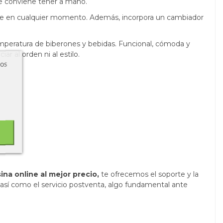
re conviene tener a mano.
ble en cualquier momento. Además, incorpora un cambiador
temperatura de biberones y bebidas. Funcional, cómoda y
r al orden ni al estilo.
ros
a.
na online al mejor precio,
te ofrecemos el soporte y la
 así como el servicio postventa, algo fundamental ante