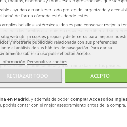
io, toallitas, biberones y todos esos imprescindibles que siemp
eables ayudan a mantener todo protegido, organizado y accesi
ar al bebé de forma cómoda estés donde estés.
 amplios bolsillos isotérmicos, ideales para conservar mejor la 
ada para las familias que quieren moverse con libertad sin renuncia
 sitio web utiliza cookies propias y de terceros para mejorar nuest
re Bag de Inglesina
icios y mostrarle publicidad relacionada con sus preferencias
ante el análisis de sus hábitos de navegación. Para dar su
dos los descubrimientos y futuras aventuras.
entimiento sobre su uso pulse el botón Acepto.
 información
Personalizar cookies
rescindibles y tenerlos listos y a la mano durante tus paseos.
RECHAZAR TODO
ACEPTO
lso con un diseño muy bonito que quedará genial en tu Inglesin
sina en Madrid,
y además de poder
comprar Accesorios Inglesi
ra, podrás contar con el mejor asesoramiento antes de la compra,