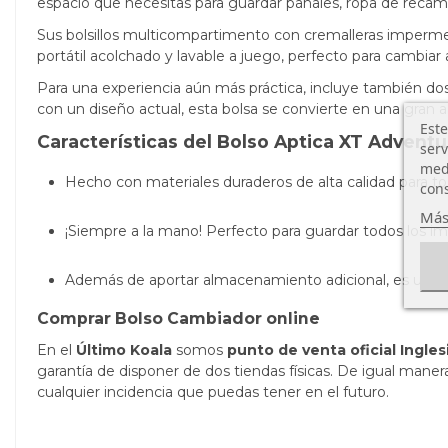
espacio que necesitas para guardar pañales, ropa de recamb
Sus bolsillos multicompartimento con cremalleras imperm
portátil acolchado y lavable a juego, perfecto para cambi
Para una experiencia aún más práctica, incluye también dos
con un diseño actual, esta bolsa se convierte en una gran ali
Este
Características del Bolso Aptica XT Adventu
serv
medi
Hecho con materiales duraderos de alta calidad para to
cons
Más
¡Siempre a la mano! Perfecto para guardar todos los imp
Además de aportar almacenamiento adicional, es un bo
Comprar Bolso Cambiador online
En el
Último Koala
somos
punto de venta oficial Ingle
garantía de disponer de dos tiendas físicas. De igual mane
cualquier incidencia que puedas tener en el futuro.