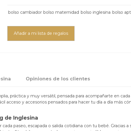
bolso cambiador
bolso maternidad
bolso inglesina
bolso apt
Añadir a mi lista de regalos
esina
Opiniones de los clientes
ia, práctica y muy versátil, pensada para acompañarte en cada s
fácil acceso y accesorios pensados para hacer tu día a día más 
g de Inglesina
 cada paseo, escapada o salida cotidiana con tu bebé. Gracias a su