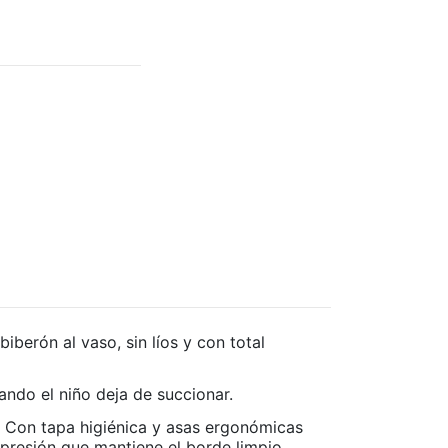
berón al vaso, sin líos y con total
ndo el niño deja de succionar.
. Con tapa higiénica y asas ergonómicas
 presión que mantiene el borde limpio