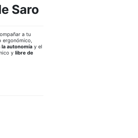
e Saro
compañar a tu
ño ergonómico,
 la autonomía
y el
énico y
libre de