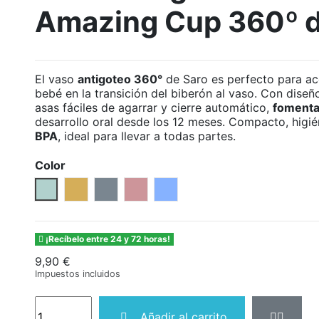
Amazing Cup 360º d
El vaso
antigoteo 360°
de Saro es perfecto para a
bebé en la transición del biberón al vaso. Con dise
asas fáciles de agarrar y cierre automático,
fomenta
desarrollo oral desde los 12 meses. Compacto, higi
BPA
, ideal para llevar a todas partes.
Color
Verde
Mostaza
Gris
Blossom
Azul
¡Recíbelo entre 24 y 72 horas!
9,90 €
Impuestos incluidos
Añadir al carrito