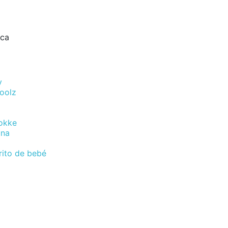
rca
y
Joolz
okke
una
rito de bebé