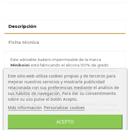
Descripción
Ficha técnica
Este adorable
babero impermeable
de la marca
Minikoioi
está fabricando el silicona 100% de grado
alimenticio, es totalmente impermeable y además viene
Este sitio web utiliza cookies propias y de terceros para
en divertidos colores.
mejorar nuestros servicios y mostrarle publicidad
relacionada con sus preferencias mediante el análisis de
Ventajas del Babero Flexible de
sus hábitos de navegación. Para dar su consentimiento
Silicona de Minikoioi
sobre su uso pulse el botón Acepto.
El
babero de silicona para bebés
de Minikoioi es muy
Más información
Personalizar cookies
suave y cómodo para que lo usen hasta los más pequeños
ya que incorpora cinturones laterales ajustable que nos
permite modificar su tamaño. Además incluye un bolsillo
ACEPTO
recoge migas muy práctico para evitar que tu bebé se