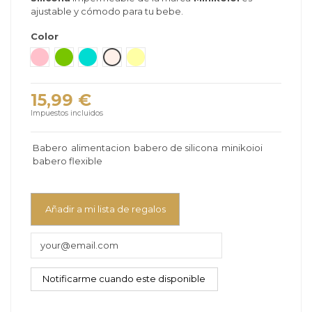
ajustable y cómodo para tu bebe.
Color
Gris Nacar
Rosa claro
Verde
Verde mar
Beige
Amarillo
15,99 €
Impuestos incluidos
Babero
alimentacion
babero de silicona
minikoioi
babero flexible
Añadir a mi lista de regalos