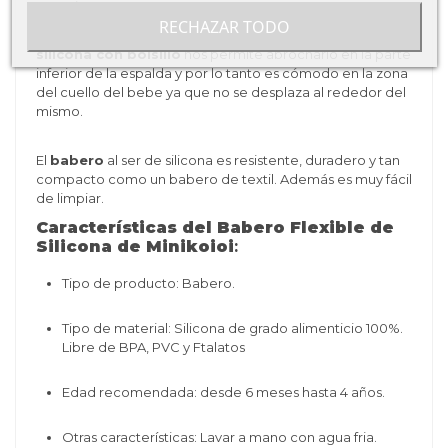
ensucie.
RECHAZAR TODO
El diseño de los cinturones que trae el
babero de
silicona con bolsillo
nos permite abrocharlo en la parte
inferior de la espalda y por lo tanto es cómodo en la zona
del cuello del bebe ya que no se desplaza al rededor del
mismo.
El
babero
al ser de silicona es resistente, duradero y tan
compacto como un babero de textil. Además es muy fácil
de limpiar.
Características del Babero Flexible de
Silicona de Minikoioi
:
Tipo de producto: Babero.
Tipo de material: S
ilicona de grado alimenticio 100%.
Libre de BPA, PVC y Ftalatos
Edad recomendada: desde 6 meses hasta 4 años.
Otras características: Lavar a mano con agua fria.