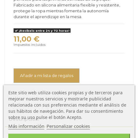
Fabricado en silicona alimentaria flexible y resistente,
protege la ropa mientras fomenta la autonomía
durante el aprendizaje en la mesa.
¡Recíbelo entre 24 y 72 horas!
11,00 €
Impuestos incluidos
Añadir a mi lista de regalos
Este sitio web utiliza cookies propias y de terceros para
mejorar nuestros servicios y mostrarle publicidad
relacionada con sus preferencias mediante el análisis de
sus hábitos de navegación. Para dar su consentimiento
sobre su uso pulse el botón Acepto.
Descripción
Más información
Personalizar cookies
Ficha técnica