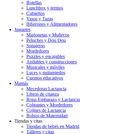
Botellas
Lunchbox y termos
Cubiertos
Vasos y Tazas
Biberones y Alimentadores
Juguetes
Marionetas y Muñecos
Peluches y Dou Dou
Sonajeros
Mordedores
Puzzles y encajables
Apilables y construcciones
Musicales y móviles
Luces y quitamiedos
Cuentos educativos
Mamás
Mecedoras Lactancia
Libros de crianza
Ropa Embarazo y Lactancia
Colgantes y Mordedores
Cojines de Lactancia
Bolsos de Maternidad
Tiendas y citas
Tiendas de bebés en Madrid
Talleres y citas