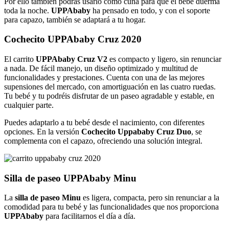
Por ello también podrás usarlo como cuna para que el bebé duerma
toda la noche.
UPPAbaby
ha pensado en todo, y con el soporte
para capazo, también se adaptará a tu hogar.
Cochecito
UPPAbaby
Cruz 2020
El carrito
UPPAbaby
Cruz V2
es compacto y ligero, sin renunciar
a nada. De fácil manejo, un diseño optimizado y multitud de
funcionalidades y prestaciones. Cuenta con una de las mejores
supensiones del mercado, con amortiguación en las cuatro ruedas.
Tu bebé y tu podréis disfrutar de un paseo agradable y estable, en
cualquier parte.
Puedes adaptarlo a tu bebé desde el nacimiento, con diferentes
opciones. En la versión
Cochecito Uppababy Cruz Duo
, se
complementa con el capazo, ofreciendo una solución integral.
Silla de paseo
UPPAbaby
Minu
La
silla de paseo Minu
es ligera, compacta, pero sin renunciar a la
comodidad para tu bebé y las funcionalidades que nos proporciona
UPPAbaby
para facilitarnos el día a día.