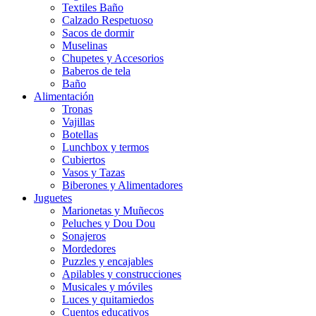
Textiles Baño
Calzado Respetuoso
Sacos de dormir
Muselinas
Chupetes y Accesorios
Baberos de tela
Baño
Alimentación
Tronas
Vajillas
Botellas
Lunchbox y termos
Cubiertos
Vasos y Tazas
Biberones y Alimentadores
Juguetes
Marionetas y Muñecos
Peluches y Dou Dou
Sonajeros
Mordedores
Puzzles y encajables
Apilables y construcciones
Musicales y móviles
Luces y quitamiedos
Cuentos educativos