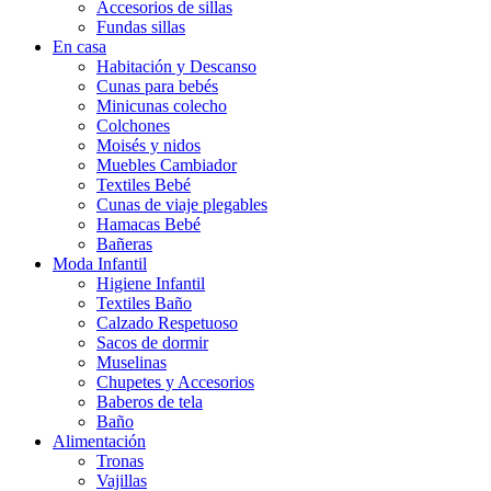
Accesorios de sillas
Fundas sillas
En casa
Habitación y Descanso
Cunas para bebés
Minicunas colecho
Colchones
Moisés y nidos
Muebles Cambiador
Textiles Bebé
Cunas de viaje plegables
Hamacas Bebé
Bañeras
Moda Infantil
Higiene Infantil
Textiles Baño
Calzado Respetuoso
Sacos de dormir
Muselinas
Chupetes y Accesorios
Baberos de tela
Baño
Alimentación
Tronas
Vajillas