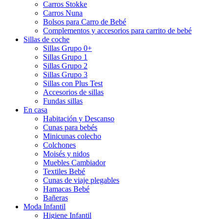
Carros Stokke
Carros Nuna
Bolsos para Carro de Bebé
Complementos y accesorios para carrito de bebé
Sillas de coche
Sillas Grupo 0+
Sillas Grupo 1
Sillas Grupo 2
Sillas Grupo 3
Sillas con Plus Test
Accesorios de sillas
Fundas sillas
En casa
Habitación y Descanso
Cunas para bebés
Minicunas colecho
Colchones
Moisés y nidos
Muebles Cambiador
Textiles Bebé
Cunas de viaje plegables
Hamacas Bebé
Bañeras
Moda Infantil
Higiene Infantil