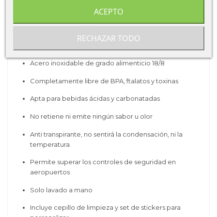
ACEPTO
Acabado especial con pintura 3D, tacto mate, con
pintura en polvo 100% resistente
RECHAZAR TODO
100% Hermética con dos tapones a prueba de fugas
Acero inoxidable de grado alimenticio 18/8
Completamente libre de BPA, ftalatos y toxinas
Apta para bebidas ácidas y carbonatadas
No retiene ni emite ningún sabor u olor
Anti transpirante, no sentirá la condensación, ni la
temperatura
Permite superar los controles de seguridad en
aeropuertos
Solo lavado a mano
Incluye cepillo de limpieza y set de stickers para