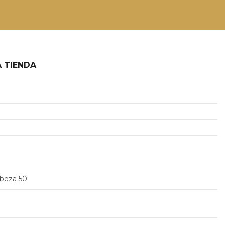
 TIENDA
2
abeza 50