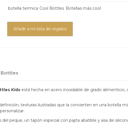
botella termica
Cool Bottles
Botellas más cool
Añadir a mi lista de regalos
 Bottles
ttles Kids
está hecha en acero inoxidable de grado alimenticio, 
inición, texturas ilustradas que la convierten en una botella más
 personalizar.
del peque, un tapón especial con pajita abatible y asa de silicon