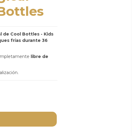
Bottles
l de Cool Bottles - Kids
ques frías durante 36
ompletamente
libre de
lización.