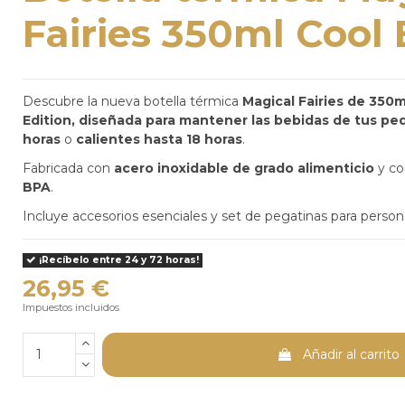
Fairies 350ml Cool 
Descubre la nueva botella térmica
Magical Fairies de 350m
Edition, diseñada para mantener las bebidas de tus pe
horas
o
calientes hasta 18 horas
.
Fabricada con
acero inoxidable de grado alimenticio
y c
BPA
.
Incluye accesorios esenciales y set de pegatinas para persona
¡Recíbelo entre 24 y 72 horas!
26,95 €
Impuestos incluidos
Añadir al carrito