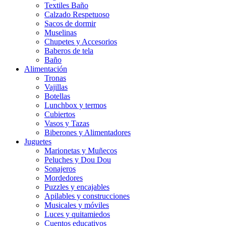
Textiles Baño
Calzado Respetuoso
Sacos de dormir
Muselinas
Chupetes y Accesorios
Baberos de tela
Baño
Alimentación
Tronas
Vajillas
Botellas
Lunchbox y termos
Cubiertos
Vasos y Tazas
Biberones y Alimentadores
Juguetes
Marionetas y Muñecos
Peluches y Dou Dou
Sonajeros
Mordedores
Puzzles y encajables
Apilables y construcciones
Musicales y móviles
Luces y quitamiedos
Cuentos educativos