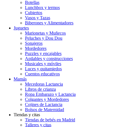
Botellas
Lunchbox y termos
Cubiertos
Vasos y Tazas
Biberones y Alimentadores
Juguetes
Marionetas y Muñecos
Peluches y Dou Dou
Sonajeros
Mordedores
Puzzles y encajables
Apilables y construcciones
Musicales y móviles
Luces y quitamiedos
Cuentos educativos
Mamás
Mecedoras Lactancia
Libros de crianza
Ropa Embarazo y Lactancia
Colgantes y Mordedores
Cojines de Lactancia
Bolsos de Maternidad
Tiendas y citas
Tiendas de bebés en Madrid
Talleres y citas