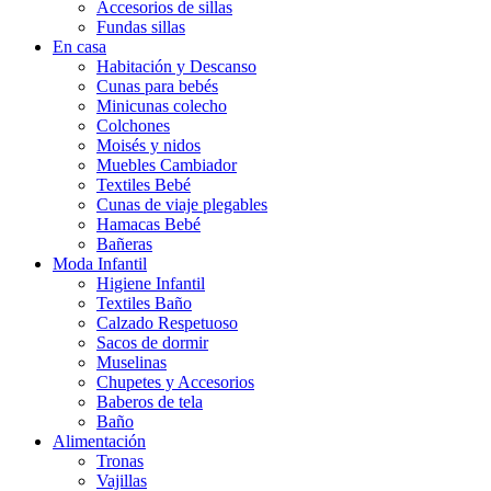
Accesorios de sillas
Fundas sillas
En casa
Habitación y Descanso
Cunas para bebés
Minicunas colecho
Colchones
Moisés y nidos
Muebles Cambiador
Textiles Bebé
Cunas de viaje plegables
Hamacas Bebé
Bañeras
Moda Infantil
Higiene Infantil
Textiles Baño
Calzado Respetuoso
Sacos de dormir
Muselinas
Chupetes y Accesorios
Baberos de tela
Baño
Alimentación
Tronas
Vajillas