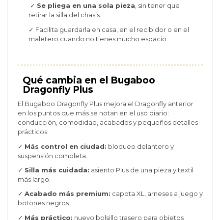
✓
Se pliega en una sola pieza
, sin tener que
retirar la silla del chasis.
✓ Facilita guardarla en casa, en el recibidor o en el
maletero cuando no tienes mucho espacio.
Qué cambia en el Bugaboo
Dragonfly Plus
El Bugaboo Dragonfly Plus mejora el Dragonfly anterior
en los puntos que más se notan en el uso diario:
conducción, comodidad, acabados y pequeños detalles
prácticos.
✓
Más control en ciudad:
bloqueo delantero y
suspensión completa.
✓
Silla más cuidada:
asiento Plus de una pieza y textil
más largo.
✓
Acabado más premium:
capota XL, arneses a juego y
botones negros.
✓
Más práctico:
nuevo bolsillo trasero para objetos