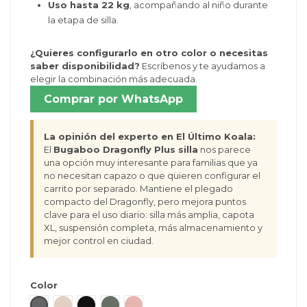
Uso hasta 22 kg
, acompañando al niño durante
la etapa de silla.
¿Quieres configurarlo en otro color o necesitas
saber disponibilidad?
Escríbenos y te ayudamos a
elegir la combinación más adecuada.
Comprar por WhatsApp
La opinión del experto en El Último Koala:
El
Bugaboo Dragonfly Plus silla
nos parece
una opción muy interesante para familias que ya
no necesitan capazo o que quieren configurar el
carrito por separado. Mantiene el plegado
compacto del Dragonfly, pero mejora puntos
clave para el uso diario: silla más amplia, capota
XL, suspensión completa, más almacenamiento y
mejor control en ciudad.
Color
Gris Melange
Desert Taupe
Heritage black
Forest Green
Dusty Pink