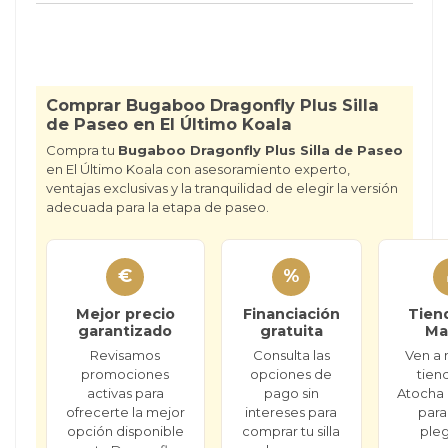
Comprar Bugaboo Dragonfly Plus Silla
de Paseo en El Último Koala
Compra tu
Bugaboo Dragonfly Plus Silla de Paseo
en El Último Koala con asesoramiento experto,
ventajas exclusivas y la tranquilidad de elegir la versión
adecuada para la etapa de paseo.
€
%
Mejor precio
Financiación
Tien
garantizado
gratuita
Ma
Revisamos
Consulta las
Ven a 
promociones
opciones de
tien
activas para
pago sin
Atocha 
ofrecerte la mejor
intereses para
para
opción disponible
comprar tu silla
pleg