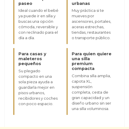
paseo
urbanas
Ideal cuando el bebé
Muy práctica si te
ya puede ir en silla y
mueves por
buscas una opción
ascensores, portales,
cómoda, reversible y
aceras estrechas,
con reclinado para el
tiendas, restaurantes
día a día.
o transporte público.
Para casas y
Para quien quiere
maleteros
una silla
pequeños
premium
compacta
Su plegado
Combina silla amplia,
compacto en una
capota XL,
sola pieza ayuda a
suspensión
guardarla mejor en
completa, cesta de
pisos urbanos,
gran capacidad y un
recibidores y coches
diseño urbano sin ser
con poco espacio.
una silla voluminosa.