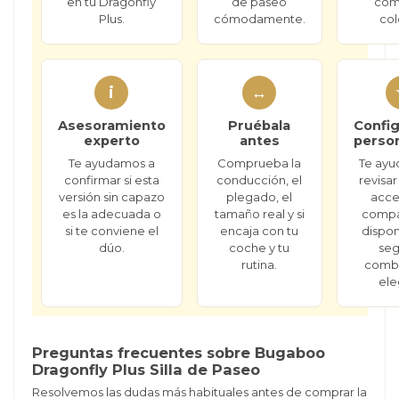
en tu Dragonfly
de paseo
com
Plus.
cómodamente.
col
i
↔
Asesoramiento
Pruébala
Config
experto
antes
person
Te ayudamos a
Comprueba la
Te ayu
confirmar si esta
conducción, el
revisar
versión sin capazo
plegado, el
acce
es la adecuada o
tamaño real y si
compat
si te conviene el
encaja con tu
dispon
dúo.
coche y tu
seg
rutina.
combi
ele
Preguntas frecuentes sobre Bugaboo
Dragonfly Plus Silla de Paseo
Resolvemos las dudas más habituales antes de comprar la