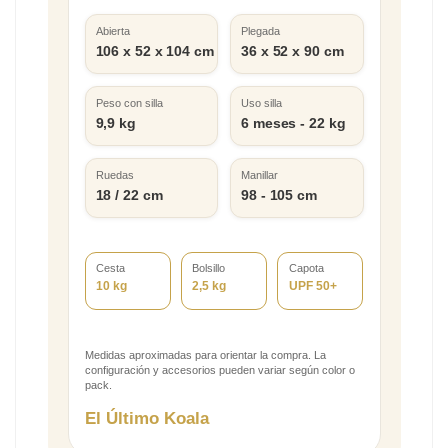
Abierta
Plegada
106 x 52 x 104 cm
36 x 52 x 90 cm
Peso con silla
Uso silla
9,9 kg
6 meses - 22 kg
Ruedas
Manillar
18 / 22 cm
98 - 105 cm
Cesta
Bolsillo
Capota
10 kg
2,5 kg
UPF 50+
Medidas aproximadas para orientar la compra. La
configuración y accesorios pueden variar según color o
pack.
El Último Koala