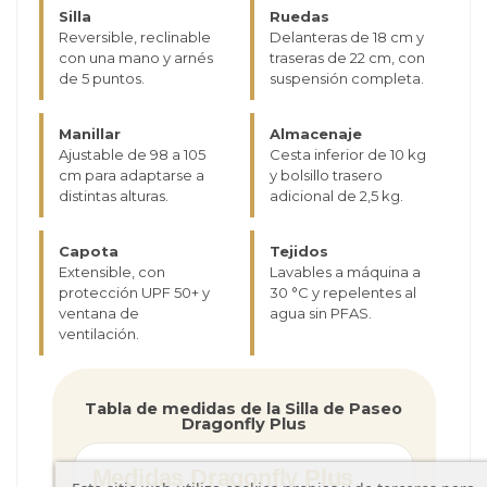
Silla
Ruedas
Reversible, reclinable
Delanteras de 18 cm y
con una mano y arnés
traseras de 22 cm, con
de 5 puntos.
suspensión completa.
Manillar
Almacenaje
Ajustable de 98 a 105
Cesta inferior de 10 kg
cm para adaptarse a
y bolsillo trasero
distintas alturas.
adicional de 2,5 kg.
Capota
Tejidos
Extensible, con
Lavables a máquina a
protección UPF 50+ y
30 °C y repelentes al
ventana de
agua sin PFAS.
ventilación.
Tabla de medidas de la Silla de Paseo
Dragonfly Plus
Medidas Dragonfly Plus