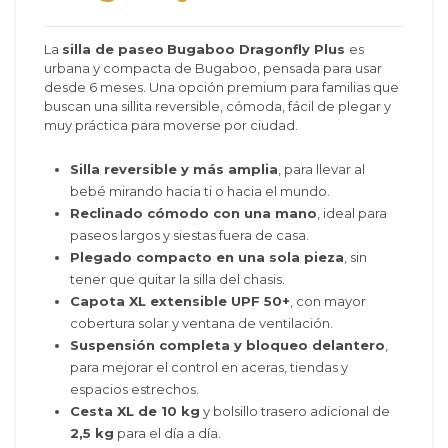
La
silla de paseo
Bugaboo Dragonfly Plus
es
urbana y compacta de Bugaboo, pensada para usar
desde 6 meses. Una opción premium para familias que
buscan una sillita reversible, cómoda, fácil de plegar y
muy práctica para moverse por ciudad.
Silla reversible y más amplia
, para llevar al
bebé mirando hacia ti o hacia el mundo.
Reclinado cómodo con una mano
, ideal para
paseos largos y siestas fuera de casa.
Plegado compacto en una sola pieza
, sin
tener que quitar la silla del chasis.
Capota XL extensible UPF 50+
, con mayor
cobertura solar y ventana de ventilación.
Suspensión completa y bloqueo delantero
,
para mejorar el control en aceras, tiendas y
espacios estrechos.
Cesta XL de 10 kg
y bolsillo trasero adicional de
2,5 kg
para el día a día.