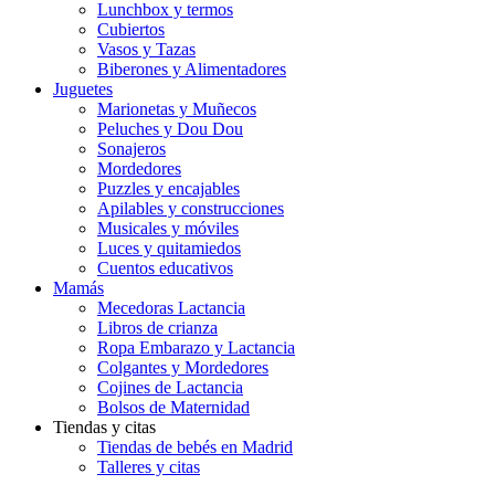
Lunchbox y termos
Cubiertos
Vasos y Tazas
Biberones y Alimentadores
Juguetes
Marionetas y Muñecos
Peluches y Dou Dou
Sonajeros
Mordedores
Puzzles y encajables
Apilables y construcciones
Musicales y móviles
Luces y quitamiedos
Cuentos educativos
Mamás
Mecedoras Lactancia
Libros de crianza
Ropa Embarazo y Lactancia
Colgantes y Mordedores
Cojines de Lactancia
Bolsos de Maternidad
Tiendas y citas
Tiendas de bebés en Madrid
Talleres y citas