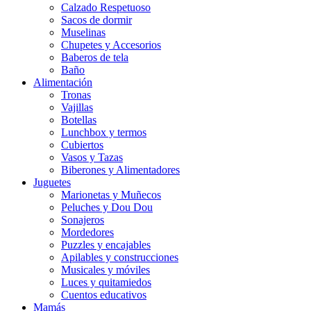
Calzado Respetuoso
Sacos de dormir
Muselinas
Chupetes y Accesorios
Baberos de tela
Baño
Alimentación
Tronas
Vajillas
Botellas
Lunchbox y termos
Cubiertos
Vasos y Tazas
Biberones y Alimentadores
Juguetes
Marionetas y Muñecos
Peluches y Dou Dou
Sonajeros
Mordedores
Puzzles y encajables
Apilables y construcciones
Musicales y móviles
Luces y quitamiedos
Cuentos educativos
Mamás