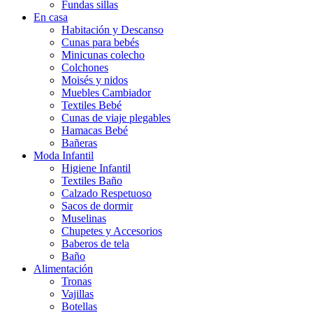
Fundas sillas
En casa
Habitación y Descanso
Cunas para bebés
Minicunas colecho
Colchones
Moisés y nidos
Muebles Cambiador
Textiles Bebé
Cunas de viaje plegables
Hamacas Bebé
Bañeras
Moda Infantil
Higiene Infantil
Textiles Baño
Calzado Respetuoso
Sacos de dormir
Muselinas
Chupetes y Accesorios
Baberos de tela
Baño
Alimentación
Tronas
Vajillas
Botellas