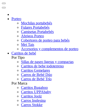
Porteo
Mochilas portabebés
Fulares Portabebés
Camisetas Portabebés
Abrigos Porteo
Cobertores de porteo para bebés
Mei Tais
Accesorios y complementos de porteo
Carritos de bebé
Por Tipo
Sillas de paseo ligeras y compactas
Carritos de bebe todoterreno
Carritos Gemelares
Carros de Bebé Dúo
Carros de Bebé Trío
Por Marca
Carritos Bugaboo
Carritos UPPAbaby
Carritos Joolz
Carros Inglesina
Carros Stokke