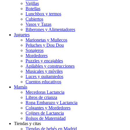
Vajillas
Botellas
Lunchbox y termos
Cubiertos
Vasos y Tazas
Biberones y Alimentadores
Juguetes
Marionetas y Muñecos
Peluches y Dou Dou
Sonajeros
Mordedores
Puzzles y encajables
Apilables y construcciones
Musicales y móviles
Luces y quitamiedos
Cuentos educativos
Mamás
Mecedoras Lactancia
Libros de crianza
Ropa Embarazo y Lactancia
Colgantes y Mordedores
Cojines de Lactancia
Bolsos de Maternidad
Tiendas y citas
Tiendas de bebés en Madrid