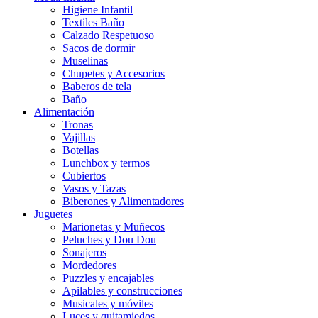
Higiene Infantil
Textiles Baño
Calzado Respetuoso
Sacos de dormir
Muselinas
Chupetes y Accesorios
Baberos de tela
Baño
Alimentación
Tronas
Vajillas
Botellas
Lunchbox y termos
Cubiertos
Vasos y Tazas
Biberones y Alimentadores
Juguetes
Marionetas y Muñecos
Peluches y Dou Dou
Sonajeros
Mordedores
Puzzles y encajables
Apilables y construcciones
Musicales y móviles
Luces y quitamiedos