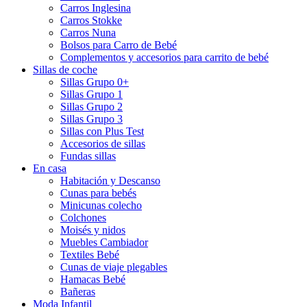
Carros Inglesina
Carros Stokke
Carros Nuna
Bolsos para Carro de Bebé
Complementos y accesorios para carrito de bebé
Sillas de coche
Sillas Grupo 0+
Sillas Grupo 1
Sillas Grupo 2
Sillas Grupo 3
Sillas con Plus Test
Accesorios de sillas
Fundas sillas
En casa
Habitación y Descanso
Cunas para bebés
Minicunas colecho
Colchones
Moisés y nidos
Muebles Cambiador
Textiles Bebé
Cunas de viaje plegables
Hamacas Bebé
Bañeras
Moda Infantil