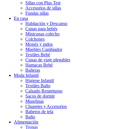
Sillas con Plus Test
Accesorios de sillas
Fundas sillas
En casa
Habitación y Descanso
Cunas para bebés
Minicunas colecho
Colchones
Moisés y nidos
Muebles Cambiador
Textiles Bebé
Cunas de viaje plegables
Hamacas Bebé
Bañeras
Moda Infantil
Higiene Infantil
Textiles Baño
Calzado Respetuoso
Sacos de dormir
Muselinas
Chupetes y Accesorios
Baberos de tela
Baño
Alimentación
Tronas