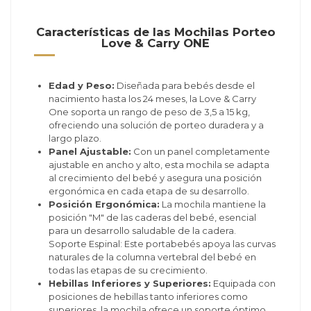
Características de las Mochilas Porteo
Love & Carry ONE
Edad y Peso:
Diseñada para bebés desde el
nacimiento hasta los 24 meses, la Love & Carry
One soporta un rango de peso de 3,5 a 15 kg,
ofreciendo una solución de porteo duradera y a
largo plazo.
Panel Ajustable:
Con un panel completamente
ajustable en ancho y alto, esta mochila se adapta
al crecimiento del bebé y asegura una posición
ergonómica en cada etapa de su desarrollo.
Posición Ergonómica:
La mochila mantiene la
posición "M" de las caderas del bebé, esencial
para un desarrollo saludable de la cadera.
Soporte Espinal: Este portabebés apoya las curvas
naturales de la columna vertebral del bebé en
todas las etapas de su crecimiento.
Hebillas Inferiores y Superiores:
Equipada con
posiciones de hebillas tanto inferiores como
superiores, la mochila ofrece un soporte óptimo