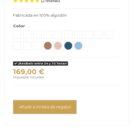
Fabricada en 100% algodón
(2 reseñas)
Color
Acacia
Bloom
Caramel
Coral
Desert
Forest
Lemongrass
Leo
Monsoon
Truffle
Twilight
Urban
Wave
Pecan
Wheat
Denim
Light Denim
¡Recíbelo entre 24 y 72 horas!
169,00 €
Impuestos incluidos
Añadir a mi lista de regalos