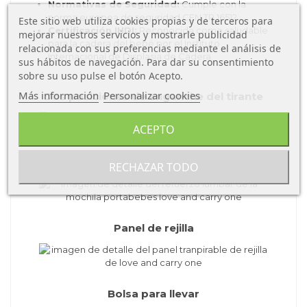
Normativas de Seguridad:
Cumple con la
norma europea de seguridad CEN TR 16512.
Este sitio web utiliza cookies propias y de terceros para
Certificación IHDI:
Reconocida como saludable
mejorar nuestros servicios y mostrarle publicidad
para la cadera del bebé por el Instituto
relacionada con sus preferencias mediante el análisis de
Internacional de Displasia de Cadera.
sus hábitos de navegación. Para dar su consentimiento
sobre su uso pulse el botón Acepto.
Más información
Personalizar cookies
Dos posiciones de enganche del tirante
ACEPTO
Tirantes cruzables y refuerzo lumbar
RECHAZAR TODO
Panel de rejilla
Bolsa para llevar