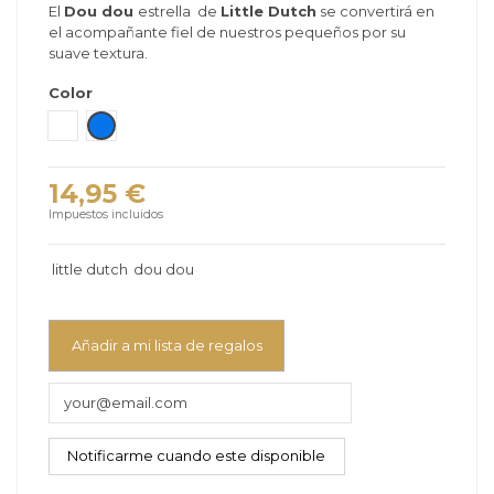
El
Dou dou
estrella de
Little Dutch
se convertirá en
el acompañante fiel de nuestros pequeños por su
suave textura.
Color
Blanco
Azul
14,95 €
Impuestos incluidos
little dutch
dou dou
Añadir a mi lista de regalos