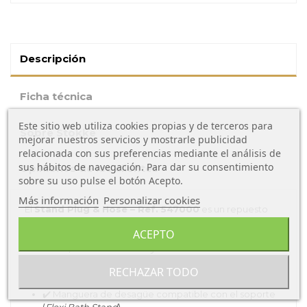
Descripción
Ficha técnica
Este sitio web utiliza cookies propias y de terceros para
Sobre Stokke
mejorar nuestros servicios y mostrarle publicidad
relacionada con sus preferencias mediante el análisis de
sus hábitos de navegación. Para dar su consentimiento
Opiniones de los clientes
sobre su uso pulse el botón Acepto.
Más información
Personalizar cookies
El
Stand Plug & Hose – Ref. 547000
es un repuesto
oficial para el sistema de soporte de la
Stokke Flexi
ACEPTO
Bath
. Ideal para quienes necesitan vaciar la bañera sin
levantarla, facilitando su uso y mantenimiento.
Incluye:
RECHAZAR TODO
✔️ Manguera de desagüe compatible con el soporte
(
Flexi Bath Stand
)