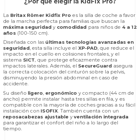
¿Por qué elegir la KidFix Pro?
La
Britax Römer Kidfix Pro
es la silla de coche a favor
de la marcha perfecta para familias que buscan la
máxima seguridad
y
comodidad
para niños de
4 a 12
años
(100-150 cm).
Diseñada con las
últimas tecnologías avanzadas en
seguridad
, esta silla incluye el
XP-PAD
, que reduce el
impacto en el cuello en colisiones frontales, y el
sistema
SICT
, que protege eficazmente contra
impactos laterales. Además, el
SecureGuard
asegura
la correcta colocación del cinturón sobre la pelvis,
disminuyendo la presión abdominal en caso de
accidente.
Su diseño
ligero
,
ergonómico
y compacto (44 cm de
ancho) permite instalar hasta tres sillas en fila, y es
compatible con la mayoría de coches gracias a su fácil
instalación con
ISOFIX
. También cuenta con un
reposacabezas ajustable
y
ventilación integrada
para garantizar el confort del niño a lo largo del
tiempo.