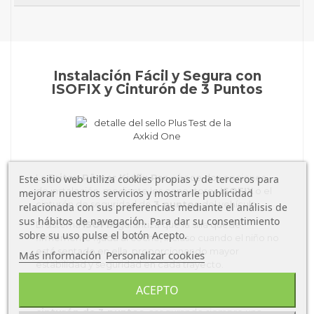
Instalación Fácil y Segura con
ISOFIX y Cinturón de 3 Puntos
La
Britax Römer Kidfix Pro
ofrece dos opciones
Este sitio web utiliza cookies propias y de terceros para
de instalación: mediante los conectores
ISOFIX
o el
mejorar nuestros servicios y mostrarle publicidad
cinturón de seguridad de
3 puntos
del vehículo.
relacionada con sus preferencias mediante el análisis de
sus hábitos de navegación. Para dar su consentimiento
El sistema
ISOFIX
garantiza que la silla quede
sobre su uso pulse el botón Acepto.
firmemente fijada al coche, incluso cuando el niño no
está sentado en ella, proporcionando mayor
Más información
Personalizar cookies
estabilidad y seguridad en cada trayecto.
Si tu vehículo no cuenta con ISOFIX, puedes instalar
ACEPTO
la silla de manera segura
utilizando solo el
cinturón de 3 puntos
, asegurando siempre una