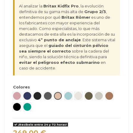
Al analizar la
Britax Kidfix Pro
, la evolución
definitiva de su gama más alta de
Grupo 2/3
,
entendemos por qué
Britax Römer
es uno de
los fabricantes con mayor experiencia del
mercado. Como especialistas, lo que más
destacamos de esta silla es la incorporación de su
exclusivo
4º punto de anclaje
. Este sistema vital
asegura que el
guiado del cinturón pélvico
sea siempre el correcto
sobre la cadera del
niño, siendo la solución técnica definitiva para
evitar el peligroso efecto submarino
en
caso de accidente.
Colores
Dusty Rose
Night Blue
Carbon Black
Mineral Grey
Teak
Harbor Blue
Soft Taupe
Urban Olive
Linen Grey
Warm Caram
Onix Black
Sage Green
¡Recíbelo entre 24 y 72 horas!
249,00 €