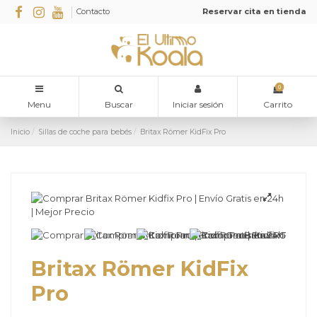
Contacto
Reservar cita en tienda
0
Menu
Buscar
Iniciar sesión
Carrito
Inicio
Sillas de coche para bebés
Britax Römer KidFix Pro
Britax Römer KidFix
Pro