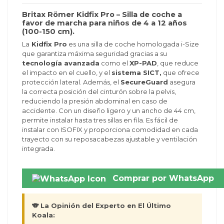
Britax Römer Kidfix Pro – Silla de coche a
favor de marcha para niños de 4 a 12 años
(100-150 cm).
La
Kidfix Pro
es una silla de coche homologada i-Size
que garantiza máxima seguridad gracias a su
tecnología avanzada
como el
XP-PAD
, que reduce
el impacto en el cuello, y el
sistema SICT,
que ofrece
protección lateral. Además, el
SecureGuard
asegura
la correcta posición del cinturón sobre la pelvis,
reduciendo la presión abdominal en caso de
accidente. Con un diseño ligero y un ancho de 44 cm,
permite instalar hasta tres sillas en fila. Es fácil de
instalar con ISOFIX y proporciona comodidad en cada
trayecto con su reposacabezas ajustable y ventilación
integrada.
Comprar por WhatsApp
🐨 La Opinión del Experto en El Último
Koala: