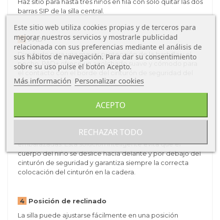
Haz sitio para hasta tres niños en fila con sólo quitar las dos
barras SIP de la silla central.
Este sitio web utiliza cookies propias y de terceros para
mejorar nuestros servicios y mostrarle publicidad
2
PAD+
relacionada con sus preferencias mediante el análisis de
Diseñado para una mayor protección de la barbilla y el
sus hábitos de navegación. Para dar su consentimiento
pecho, PAD+ ofrece un acolchado suave y cómodo para
sobre su uso pulse el botón Acepto.
el contacto con el borde del cinturón de seguridad del
Más información
Personalizar cookies
asiento.
ACEPTO
3
Guías de cinturón
La innovadora guía de cinturón de cadera de BeSafe se
RECHAZAR TODO
basa en nuestra probada tecnología de cinturones para
embarazadas. Esta solución inteligente evita que el
cuerpo del niño se deslice hacia delante y por debajo del
cinturón de seguridad y garantiza siempre la correcta
colocación del cinturón en la cadera.
4
Posición de reclinado
La silla puede ajustarse fácilmente en una posición