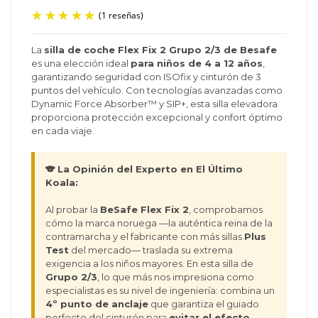
La
silla de coche Flex Fix 2 Grupo 2/3 de Besafe
es una elección ideal
para niños de 4 a 12 años
,
(1 reseñas)
garantizando seguridad con ISOfix y cinturón de 3
puntos del vehículo. Con tecnologías avanzadas como
Dynamic Force Absorber™ y SIP+, esta silla elevadora
proporciona protección excepcional y confort óptimo
en cada viaje.
🐨 La Opinión del Experto en El Último
Koala:
Al probar la
BeSafe Flex Fix 2
, comprobamos
cómo la marca noruega —la auténtica reina de la
contramarcha y el fabricante con más sillas
Plus
Test
del mercado— traslada su extrema
exigencia a los niños mayores. En esta silla de
Grupo 2/3
, lo que más nos impresiona como
especialistas es su nivel de ingeniería: combina un
4º punto de anclaje
que garantiza el guiado
perfecto del cinturón para
evitar el efecto