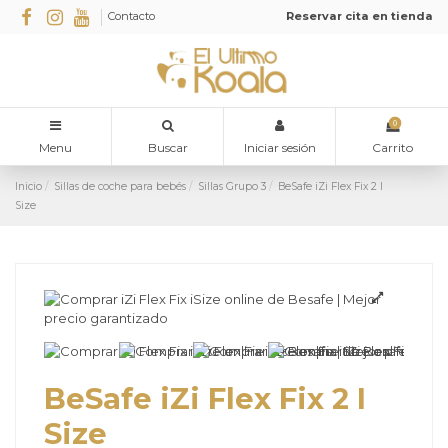
Contacto
Reservar cita en tienda
0
Menu
Buscar
Iniciar sesión
Carrito
Inicio
Sillas de coche para bebés
Sillas Grupo 3
BeSafe iZi Flex Fix 2 I
Size
BeSafe iZi Flex Fix 2 I
Size