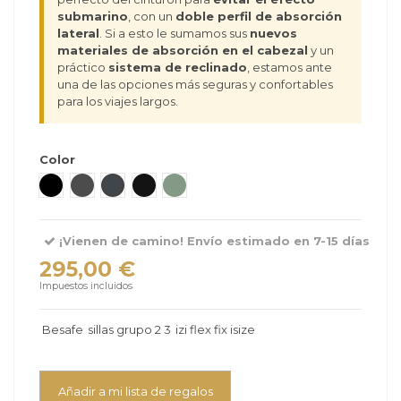
submarino
, con un
doble perfil de absorción
lateral
. Si a esto le sumamos sus
nuevos
materiales de absorción en el cabezal
y un
práctico
sistema de reclinado
, estamos ante
una de las opciones más seguras y confortables
para los viajes largos.
Color
Fresh Black Cab
Metallic Melange
Anthracite Mesh
Black Soft Breeze
Meadow Green
¡Vienen de camino! Envío estimado en 7-15 días
295,00 €
Impuestos incluidos
Besafe
sillas grupo 2 3
izi flex fix isize
Añadir a mi lista de regalos