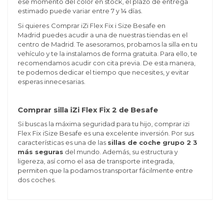
ese momento del color en stock, el plazo de entrega
estimado puede variar entre 7 y 14 días.
Si quieres
Comprar iZi Flex Fix i Size Besafe en
Madrid
puedes acudir a una de nuestras tiendas en el
centro de Madrid. Te asesoramos, probamos la silla en tu
vehículo y te la instalamos de forma gratuita. Para ello, te
recomendamos acudir con cita previa. De esta manera,
te podemos dedicar el tiempo que necesites, y evitar
esperas innecesarias.
Comprar silla iZi Flex Fix 2 de Besafe
Si buscas la máxima seguridad para tu hijo, comprar izi
Flex Fix iSize Besafe es una excelente inversión. Por sus
características es una de las
sillas de coche grupo 2 3
más seguras
del mundo. Además, su estructura y
ligereza, así como el asa de transporte integrada,
permiten que la podamos transportar fácilmente entre
dos coches.