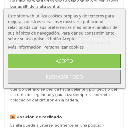
Haz sitio para hasta tres niños en fila con sólo quitar las dos
barras SIP de la silla central.
Este sitio web utiliza cookies propias y de terceros para
mejorar nuestros servicios y mostrarle publicidad
2
PAD+
relacionada con sus preferencias mediante el análisis de
Diseñado para una mayor protección de la barbilla y el
sus hábitos de navegación. Para dar su consentimiento
pecho, PAD+ ofrece un acolchado suave y cómodo para
sobre su uso pulse el botón Acepto.
el contacto con el borde del cinturón de seguridad del
Más información
Personalizar cookies
asiento.
ACEPTO
3
Guías de cinturón
La innovadora guía de cinturón de cadera de BeSafe se
RECHAZAR TODO
basa en nuestra probada tecnología de cinturones para
embarazadas. Esta solución inteligente evita que el
cuerpo del niño se deslice hacia delante y por debajo del
cinturón de seguridad y garantiza siempre la correcta
colocación del cinturón en la cadera.
4
Posición de reclinado
La silla puede ajustarse fácilmente en una posición