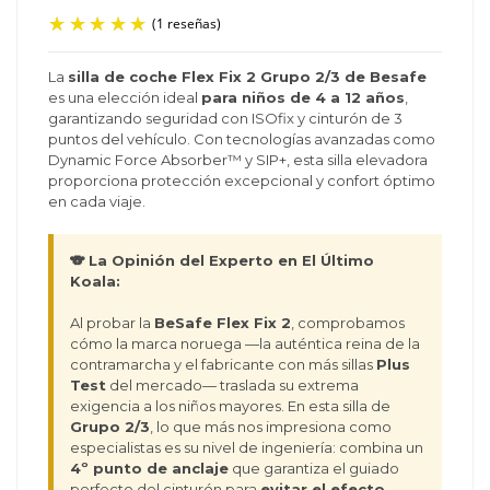
La
silla de coche Flex Fix 2 Grupo 2/3 de Besafe
es una elección ideal
para niños de 4 a 12 años
,
(1 reseñas)
garantizando seguridad con ISOfix y cinturón de 3
puntos del vehículo. Con tecnologías avanzadas como
Dynamic Force Absorber™ y SIP+, esta silla elevadora
proporciona protección excepcional y confort óptimo
en cada viaje.
🐨 La Opinión del Experto en El Último
Koala:
Al probar la
BeSafe Flex Fix 2
, comprobamos
cómo la marca noruega —la auténtica reina de la
contramarcha y el fabricante con más sillas
Plus
Test
del mercado— traslada su extrema
exigencia a los niños mayores. En esta silla de
Grupo 2/3
, lo que más nos impresiona como
especialistas es su nivel de ingeniería: combina un
4º punto de anclaje
que garantiza el guiado
perfecto del cinturón para
evitar el efecto