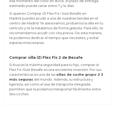
ese momento del color en stock, el plazo de entrega
estimado puede variar entre 7 y 14 días.
Si quieres
Comprar iZi Flex Fix i Size Besafe en
Madrid
puedes acudir a una de nuestras tiendas en el
centro de Madrid. Te asesoramos, probamos la silla en tu
vehículo y te la instalamos de forma gratuita. Para ello, te
recomendamos acudir con cita previa. De esta manera,
te podemos dedicar el tiempo que necesites, y evitar
esperas innecesarias.
Comprar silla iZi Flex Fix 2 de Besafe
Si buscas la máxima seguridad para tu hijo, comprar izi
Flex Fix iSize Besafe es una excelente inversión. Por sus
características es una de las
sillas de coche grupo 2 3
más seguras
del mundo. Además, su estructura y
ligereza, así como el asa de transporte integrada,
permiten que la podamos transportar fácilmente entre
dos coches.