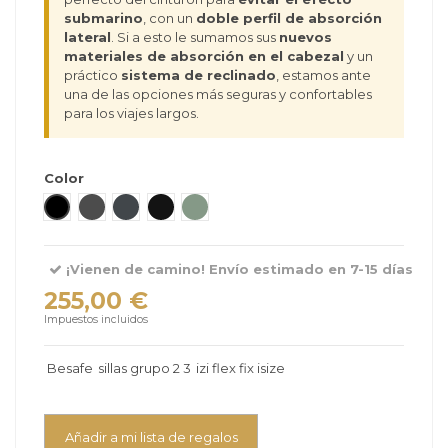
submarino
, con un
doble perfil de absorción
lateral
. Si a esto le sumamos sus
nuevos
materiales de absorción en el cabezal
y un
práctico
sistema de reclinado
, estamos ante
una de las opciones más seguras y confortables
para los viajes largos.
Color
Fresh Black Cab
Metallic Melange
Anthracite Mesh
Black Soft Breeze
Meadow Green
¡Vienen de camino! Envío estimado en 7-15 días
255,00 €
Impuestos incluidos
Besafe
sillas grupo 2 3
izi flex fix isize
Añadir a mi lista de regalos