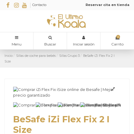
Contacto
Reservar cita en tienda
0
Menu
Buscar
Iniciar sesión
Carrito
Inicio
Sillas de coche para bebés
Sillas Grupo 3
BeSafe iZi Flex Fix 2 I
Size
BeSafe iZi Flex Fix 2 I
Size