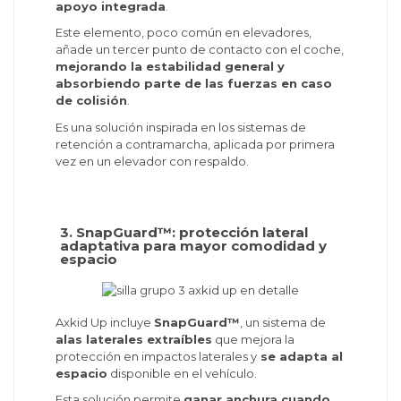
apoyo integrada
.
Este elemento, poco común en elevadores,
añade un tercer punto de contacto con el coche,
mejorando la estabilidad general y
absorbiendo parte de las fuerzas en caso
de colisión
.
Es una solución inspirada en los sistemas de
retención a contramarcha, aplicada por primera
vez en un elevador con respaldo.
3. SnapGuard™: protección lateral
adaptativa para mayor comodidad y
espacio
Axkid Up incluye
SnapGuard™
, un sistema de
alas laterales extraíbles
que mejora la
protección en impactos laterales y
se adapta al
espacio
disponible en el vehículo.
Esta solución permite
ganar anchura cuando