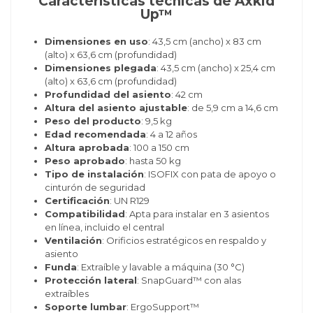
Características técnicas de Axkid
Up™
Dimensiones en uso
: 43,5 cm (ancho) x 83 cm
(alto) x 63,6 cm (profundidad)
Dimensiones plegada
: 43,5 cm (ancho) x 25,4 cm
(alto) x 63,6 cm (profundidad)
Profundidad del asiento
: 42 cm
Altura del asiento ajustable
: de 5,9 cm a 14,6 cm
Peso del producto
: 9,5 kg
Edad recomendada
: 4 a 12 años
Altura aprobada
: 100 a 150 cm
Peso aprobado
: hasta 50 kg
Tipo de instalación
: ISOFIX con pata de apoyo o
cinturón de seguridad
Certificación
: UN R129
Compatibilidad
: Apta para instalar en 3 asientos
en línea, incluido el central
Ventilación
: Orificios estratégicos en respaldo y
asiento
Funda
: Extraíble y lavable a máquina (30 °C)
Protección lateral
: SnapGuard™ con alas
extraíbles
Soporte lumbar
: ErgoSupport™