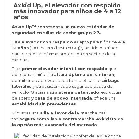
Axkid Up, el elevador con respaldo
más innovador para niños de 4 a 12
años
Axkid Up™ representa un nuevo estándar de
seguridad en sillas de coche grupo 2 3.
Este
elevador con respaldo
es apto para niños de
4 a
12 años
(100-150 cm / hasta 50 kg) y ha sido diseñado
para ofrecer la máxima protección en sentido de la
marcha.
Es el
primer elevador infantil con respaldo
que
posiciona al niño a la
altura óptima del cinturón
,
permitiendo aprovechar de forma eficaz los
airbags
laterales
y otros sistemas de seguridad pasiva del
vehículo. Gracias a su
sistema patentado
, estructura
de acero y
pata de apoyo integrada
, ofrece una
estabilidad sin precedentes
.
Si buscas una
silla a favor de la marcha
casi
tan
segura como las a contramarcha
,
Axkid Up es
la opción más avanzada del mercado
.