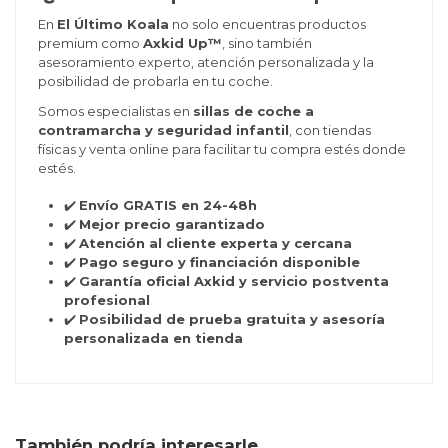
En
El Último Koala
no solo encuentras productos
premium como
Axkid Up™
, sino también
asesoramiento experto, atención personalizada y la
posibilidad de probarla en tu coche.
Somos especialistas en
sillas de coche a
contramarcha y seguridad infantil
, con tiendas
físicas y venta online para facilitar tu compra estés donde
estés.
✔️
Envío GRATIS en 24-48h
✔️
Mejor precio garantizado
✔️
Atención al cliente experta y cercana
✔️
Pago seguro y financiación disponible
✔️
Garantía oficial Axkid y servicio postventa
profesional
✔️
Posibilidad de prueba gratuita y asesoría
personalizada en tienda
También podría interesarle