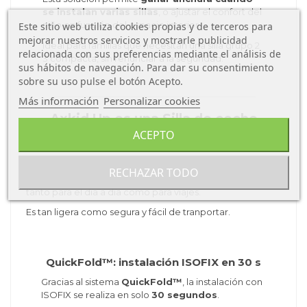
se instalan varias sillas
, o ajustar el confort del
niño en función del espacio interior.
Este sitio web utiliza cookies propias y de terceros para
mejorar nuestros servicios y mostrarle publicidad
Ideal para familias que necesitan una silla grupo 2
relacionada con sus preferencias mediante el análisis de
3 compacta, sin renunciar a la seguridad.
sus hábitos de navegación. Para dar su consentimiento
sobre su uso pulse el botón Acepto.
Más información
Personalizar cookies
Axkid Up es una Silla de coche
plegable , compacta y fácil de
ACEPTO
instalar
Axkid Up™
tiene un sistema de instalación es intuitivo,
RECHAZAR TODO
rápido y flexible, lo que la convierte en una opción ideal
tanto para el día a día como para viajes.
Es tan ligera como segura y fácil de tranportar.
QuickFold™: instalación ISOFIX en 30 s
Gracias al sistema
QuickFold™
, la instalación con
ISOFIX se realiza en solo
30 segundos
.