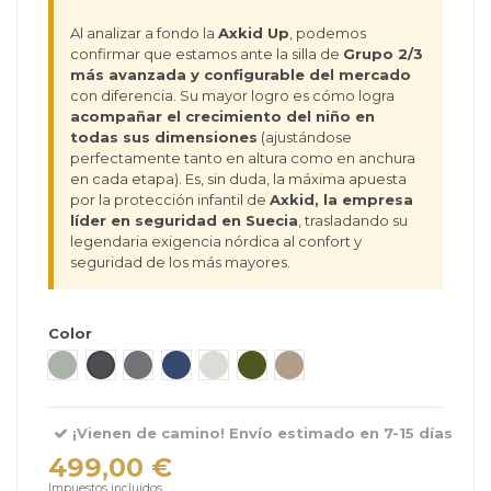
Al analizar a fondo la
Axkid Up
, podemos
confirmar que estamos ante la silla de
Grupo 2/3
más avanzada y configurable del mercado
con diferencia. Su mayor logro es cómo logra
acompañar el crecimiento del niño en
todas sus dimensiones
(ajustándose
perfectamente tanto en altura como en anchura
en cada etapa). Es, sin duda, la máxima apuesta
por la protección infantil de
Axkid, la empresa
líder en seguridad en Suecia
, trasladando su
legendaria exigencia nórdica al confort y
seguridad de los más mayores.
Color
Nordic Bloom Green
Coastal Storm Black
Arctic Mist Grey
Glacier Lake Blue
Beachgrass Beige
Forest Moss Green
Driftwood Beige
¡Vienen de camino! Envío estimado en 7-15 días
499,00 €
Impuestos incluidos