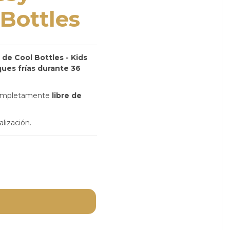
Bottles
de Cool Bottles - Kids
ques frías durante 36
ompletamente
libre de
lización.