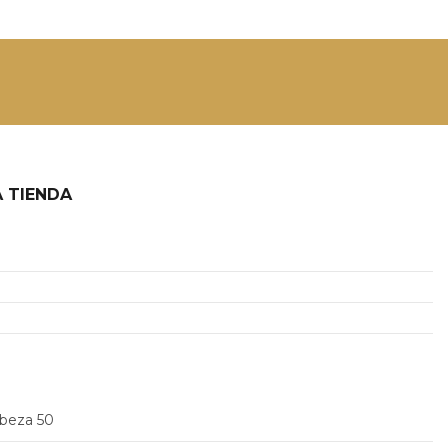
 TIENDA
2
abeza 50