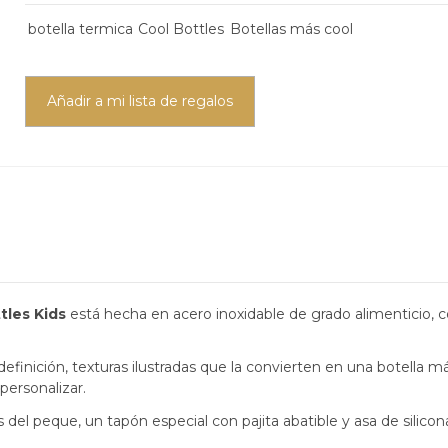
botella termica
Cool Bottles
Botellas más cool
Añadir a mi lista de regalos
tles Kids
está hecha en acero inoxidable de grado alimenticio, 
inición, texturas ilustradas que la convierten en una botella más
 personalizar.
del peque, un tapón especial con pajita abatible y asa de silicon