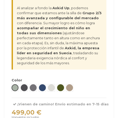
Al analizar a fondo la
Axkid Up
, podemos
confirmar que estamos ante la silla de
Grupo 2/3
más avanzada y configurable del mercado
con diferencia. Su mayor logro es cómo logra
acompañar el crecimiento del niño en
todas sus dimensiones
(ajustándose
perfectamente tanto en altura como en anchura
en cada etapa). Es, sin duda, la máxima apuesta
por la protección infantil de
Axkid, la empresa
líder en seguridad en Suecia
, trasladando su
legendaria exigencia nórdica al confort y
seguridad de los más mayores.
Color
Nordic Bloom Green
Coastal Storm Black
Arctic Mist Grey
Glacier Lake Blue
Beachgrass Beige
Forest Moss Green
Driftwood Beige
¡Vienen de camino! Envío estimado en 7-15 días
499,00 €
Impuestos incluidos