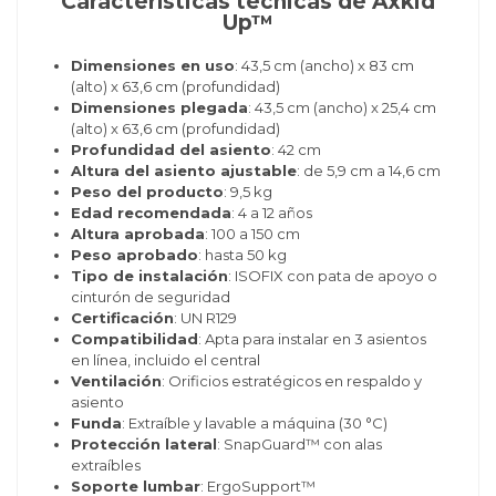
Características técnicas de Axkid
Up™
Dimensiones en uso
: 43,5 cm (ancho) x 83 cm
(alto) x 63,6 cm (profundidad)
Dimensiones plegada
: 43,5 cm (ancho) x 25,4 cm
(alto) x 63,6 cm (profundidad)
Profundidad del asiento
: 42 cm
Altura del asiento ajustable
: de 5,9 cm a 14,6 cm
Peso del producto
: 9,5 kg
Edad recomendada
: 4 a 12 años
Altura aprobada
: 100 a 150 cm
Peso aprobado
: hasta 50 kg
Tipo de instalación
: ISOFIX con pata de apoyo o
cinturón de seguridad
Certificación
: UN R129
Compatibilidad
: Apta para instalar en 3 asientos
en línea, incluido el central
Ventilación
: Orificios estratégicos en respaldo y
asiento
Funda
: Extraíble y lavable a máquina (30 °C)
Protección lateral
: SnapGuard™ con alas
extraíbles
Soporte lumbar
: ErgoSupport™