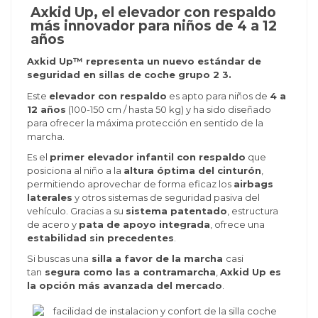
Axkid Up, el elevador con respaldo
más innovador para niños de 4 a 12
años
Axkid Up™ representa un nuevo estándar de
seguridad en sillas de coche grupo 2 3.
Este
elevador con respaldo
es apto para niños de
4 a
12 años
(100-150 cm / hasta 50 kg) y ha sido diseñado
para ofrecer la máxima protección en sentido de la
marcha.
Es el
primer elevador infantil con respaldo
que
posiciona al niño a la
altura óptima del cinturón
,
permitiendo aprovechar de forma eficaz los
airbags
laterales
y otros sistemas de seguridad pasiva del
vehículo. Gracias a su
sistema patentado
, estructura
de acero y
pata de apoyo integrada
, ofrece una
estabilidad sin precedentes
.
Si buscas una
silla a favor de la marcha
casi
tan
segura como las a contramarcha
,
Axkid Up es
la opción más avanzada del mercado
.