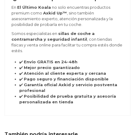
En
El Último Koala
no solo encuentras productos
premium como
Axkid Up™
, sino también
asesoramiento experto, atención personalizada y la
posibilidad de probarla en tu coche.
Somos especialistas en
sillas de coche a
contramarcha y seguridad infantil
, con tiendas
físicas y venta online para facilitar tu compra estés donde
estés.
✔️
Envío GRATIS en 24-48h
✔️
Mejor precio garantizado
✔️
Atención al cliente experta y cercana
✔️
Pago seguro y financiación disponible
✔️
Garantía oficial Axkid y servicio postventa
profesional
✔️
Posibilidad de prueba gratuita y asesoría
personalizada en tienda
También podría interesarle