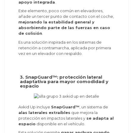
apoyo integrada
.
Este elemento, poco común en elevadores,
añade un tercer punto de contacto con el coche,
mejorando la estabilidad general y
absorbiendo parte de las fuerzas en caso
de colisión
.
Es una solución inspirada en los sistemas de
retención a contramarcha, aplicada por primera
vez en un elevador con respaldo.
3. SnapGuard™: protección lateral
adaptativa para mayor comodidad y
espacio
Axkid Up incluye
SnapGuard™
, un sistema de
alas laterales extraíbles
que mejora la
protección en impactos laterales y
se adapta al
espacio
disponible en el vehículo.
Esta solución permite
ganar anchura cuando