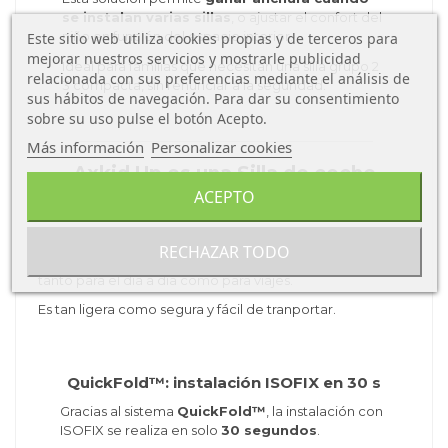
se instalan varias sillas
, o ajustar el confort del
niño en función del espacio interior.
Este sitio web utiliza cookies propias y de terceros para
mejorar nuestros servicios y mostrarle publicidad
Ideal para familias que necesitan una silla grupo 2
relacionada con sus preferencias mediante el análisis de
3 compacta, sin renunciar a la seguridad.
sus hábitos de navegación. Para dar su consentimiento
sobre su uso pulse el botón Acepto.
Más información
Personalizar cookies
Axkid Up es una Silla de coche
plegable , compacta y fácil de
ACEPTO
instalar
Axkid Up™
tiene un sistema de instalación es intuitivo,
RECHAZAR TODO
rápido y flexible, lo que la convierte en una opción ideal
tanto para el día a día como para viajes.
Es tan ligera como segura y fácil de tranportar.
QuickFold™: instalación ISOFIX en 30 s
Gracias al sistema
QuickFold™
, la instalación con
ISOFIX se realiza en solo
30 segundos
.