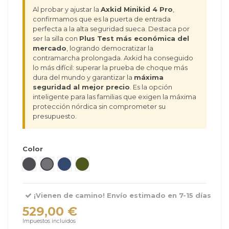
Al probar y ajustar la
Axkid Minikid 4 Pro
,
confirmamos que es la puerta de entrada
perfecta a la alta seguridad sueca. Destaca por
ser la silla con
Plus Test más económica del
mercado
, logrando democratizar la
contramarcha prolongada. Axkid ha conseguido
lo más difícil: superar la prueba de choque más
dura del mundo y garantizar la
máxima
seguridad al mejor precio
. Es la opción
inteligente para las familias que exigen la máxima
protección nórdica sin comprometer su
presupuesto.
Color
Coastal Storm Black
Arctic Mist Grey
Glacier Lake Blue
Forest Moss Green
¡Vienen de camino! Envío estimado en 7-15 días
529,00 €
Impuestos incluidos