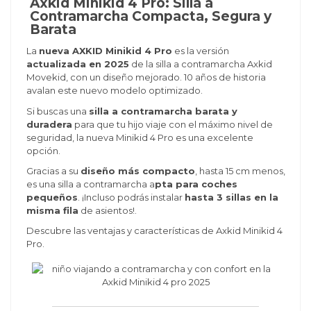
Axkid Minikid 4 Pro: Silla a
Contramarcha Compacta, Segura y
Barata
La
nueva AXKID Minikid 4 Pro
es la versión
actualizada en 2025
de la silla a contramarcha Axkid
Movekid, con un diseño mejorado. 10 años de historia
avalan este nuevo modelo optimizado.
Si buscas una
silla a contramarcha barata y
duradera
para que tu hijo viaje con el máximo nivel de
seguridad, la nueva Minikid 4 Pro es una excelente
opción.
Gracias a su
diseño más compacto
, hasta 15 cm menos,
es una silla a contramarcha a
pta para coches
pequeños
. ¡Incluso podrás instalar
hasta 3 sillas en la
misma fila
de asientos!.
Descubre las ventajas y características de Axkid Minikid 4
Pro.