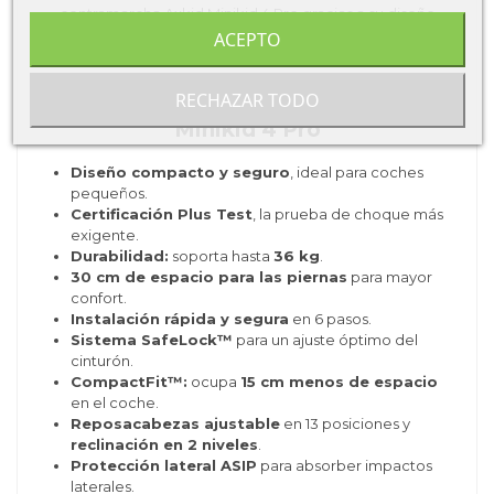
ACEPTO
RECHAZAR TODO
Ventajas Destacadas de la Axkid
Minikid 4 Pro
Diseño compacto y seguro
, ideal para coches
pequeños.
Certificación Plus Test
, la prueba de choque más
exigente.
Durabilidad:
soporta hasta
36 kg
.
30 cm de espacio para las piernas
para mayor
confort.
Instalación rápida y segura
en 6 pasos.
Sistema SafeLock™
para un ajuste óptimo del
cinturón.
CompactFit™:
ocupa
15 cm menos de espacio
en el coche.
Reposacabezas ajustable
en 13 posiciones y
reclinación en 2 niveles
.
Protección lateral ASIP
para absorber impactos
laterales.