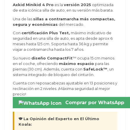
Axkid Minikid 4 Pro
es la
versión 2025
optimizada
de esta icónica silla de auto, en su versión más barata.
(1 reseñas)
Una de las
sillas a contramarcha más compactas,
segura y económicas
del mercado.
Con
certificación Plus Test,
máximo indicativo de
seguridad en una silla de auto, es apta desde aprox 6
meses hasta 125 cm. Soporta hasta 36 kg y permite
viajar a contramarcha hasta los 7 años.
Su nuevo
diseño CompactFit
™ ocupa 15 cm menos
en el coche, ofreciendo
máximo espacio
para las
piernas (30 cm). Además, cuenta con
SafeLock™
, un
sistema integrado de bloqueo del cinturón.
Cuenta con reposacabezas ajustable en 13 posiciones y
reclinación en 2 niveles. ¡Máxima seguridad al mejor
precio!
Comprar por WhatsApp
🐨 La Opinión del Experto en El Último
Koala: