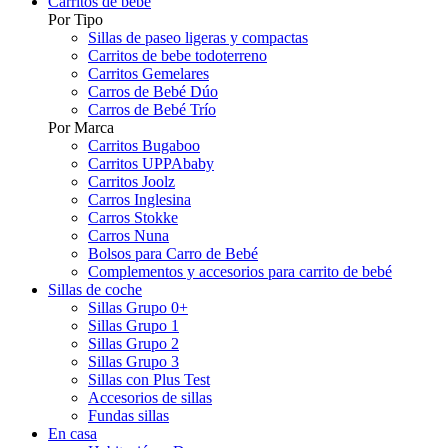
Carritos de bebé
Por Tipo
Sillas de paseo ligeras y compactas
Carritos de bebe todoterreno
Carritos Gemelares
Carros de Bebé Dúo
Carros de Bebé Trío
Por Marca
Carritos Bugaboo
Carritos UPPAbaby
Carritos Joolz
Carros Inglesina
Carros Stokke
Carros Nuna
Bolsos para Carro de Bebé
Complementos y accesorios para carrito de bebé
Sillas de coche
Sillas Grupo 0+
Sillas Grupo 1
Sillas Grupo 2
Sillas Grupo 3
Sillas con Plus Test
Accesorios de sillas
Fundas sillas
En casa