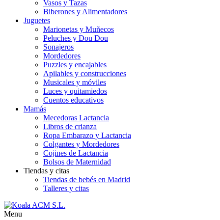
Vasos y Tazas
Biberones y Alimentadores
Juguetes
Marionetas y Muñecos
Peluches y Dou Dou
Sonajeros
Mordedores
Puzzles y encajables
Apilables y construcciones
Musicales y móviles
Luces y quitamiedos
Cuentos educativos
Mamás
Mecedoras Lactancia
Libros de crianza
Ropa Embarazo y Lactancia
Colgantes y Mordedores
Cojines de Lactancia
Bolsos de Maternidad
Tiendas y citas
Tiendas de bebés en Madrid
Talleres y citas
Menu