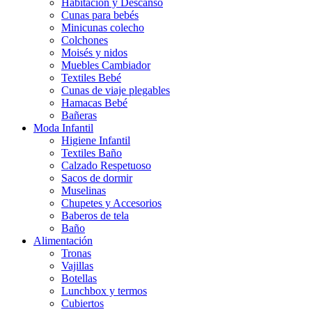
Habitación y Descanso
Cunas para bebés
Minicunas colecho
Colchones
Moisés y nidos
Muebles Cambiador
Textiles Bebé
Cunas de viaje plegables
Hamacas Bebé
Bañeras
Moda Infantil
Higiene Infantil
Textiles Baño
Calzado Respetuoso
Sacos de dormir
Muselinas
Chupetes y Accesorios
Baberos de tela
Baño
Alimentación
Tronas
Vajillas
Botellas
Lunchbox y termos
Cubiertos