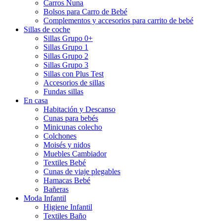
Carros Nuna
Bolsos para Carro de Bebé
Complementos y accesorios para carrito de bebé
Sillas de coche
Sillas Grupo 0+
Sillas Grupo 1
Sillas Grupo 2
Sillas Grupo 3
Sillas con Plus Test
Accesorios de sillas
Fundas sillas
En casa
Habitación y Descanso
Cunas para bebés
Minicunas colecho
Colchones
Moisés y nidos
Muebles Cambiador
Textiles Bebé
Cunas de viaje plegables
Hamacas Bebé
Bañeras
Moda Infantil
Higiene Infantil
Textiles Baño