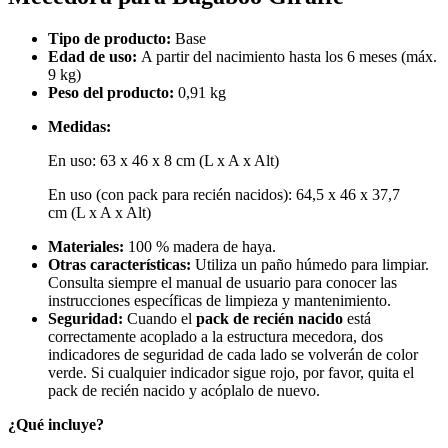
Tipo de producto:
Base
Edad de uso:
A partir del nacimiento hasta los 6 meses (máx.
9 kg)
Peso del producto:
0,91 kg
Medidas:
En uso: 63 x 46 x 8 cm (L x A x Alt)
En uso (con pack para recién nacidos): 64,5 x 46 x 37,7
cm (L x A x Alt)
Materiales:
100 % madera de haya.
Otras características:
Utiliza un paño húmedo para limpiar.
Consulta siempre el manual de usuario para conocer las
instrucciones específicas de limpieza y mantenimiento.
Seguridad:
Cuando el
pack de recién nacido
está
correctamente acoplado a la estructura mecedora, dos
indicadores de seguridad de cada lado se volverán de color
verde. Si cualquier indicador sigue rojo, por favor, quita el
pack de recién nacido y acóplalo de nuevo.
¿Qué incluye?