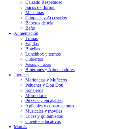
Calzado Respetuoso
Sacos de dormir
Muselinas
Chupetes y Accesorios
Baberos de tela
Baño
Alimentación
Tronas
Vajillas
Botellas
Lunchbox y termos
Cubiertos
Vasos y Tazas
Biberones y Alimentadores
Juguetes
Marionetas y Muñecos
Peluches y Dou Dou
Sonajeros
Mordedores
Puzzles y encajables
Apilables y construcciones
Musicales y móviles
Luces y quitamiedos
Cuentos educativos
Mamás