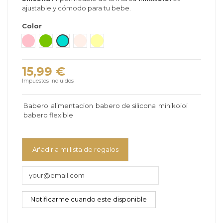
ajustable y cómodo para tu bebe.
Color
Gris Nacar
Rosa claro
Verde
Verde mar
Beige
Amarillo
15,99 €
Impuestos incluidos
Babero
alimentacion
babero de silicona
minikoioi
babero flexible
Añadir a mi lista de regalos