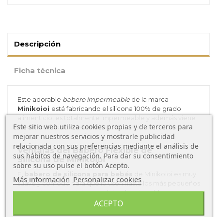
Descripción
Ficha técnica
Este adorable
babero impermeable
de la marca
Minikoioi
está fabricando el silicona 100% de grado
alimenticio, es totalmente impermeable y además viene
Este sitio web utiliza cookies propias y de terceros para
en divertidos colores.
mejorar nuestros servicios y mostrarle publicidad
relacionada con sus preferencias mediante el análisis de
Ventajas del Babero Flexible de
sus hábitos de navegación. Para dar su consentimiento
Silicona de Minikoioi
sobre su uso pulse el botón Acepto.
El
babero de silicona para bebés
de Minikoioi es muy
Más información
Personalizar cookies
suave y cómodo para que lo usen hasta los más pequeños
ya que incorpora cinturones laterales ajustable que nos
permite modificar su tamaño. Además incluye un bolsillo
ACEPTO
recoge migas muy práctico para evitar que tu bebé se