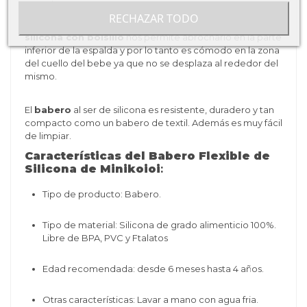
ensucie.
RECHAZAR TODO
El diseño de los cinturones que trae el
babero de
silicona con bolsillo
nos permite abrocharlo en la parte
inferior de la espalda y por lo tanto es cómodo en la zona
del cuello del bebe ya que no se desplaza al rededor del
mismo.
El
babero
al ser de silicona es resistente, duradero y tan
compacto como un babero de textil. Además es muy fácil
de limpiar.
Características del Babero Flexible de
Silicona de Minikoioi
:
Tipo de producto: Babero.
Tipo de material: S
ilicona de grado alimenticio 100%.
Libre de BPA, PVC y Ftalatos
Edad recomendada: desde 6 meses hasta 4 años.
Otras características: Lavar a mano con agua fria.