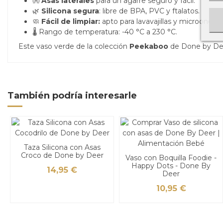
👐
Asas laterales
para un agarre seguro y fácil.
🌿
Silicona segura
: libre de BPA, PVC y ftalatos.
🧼
Fácil de limpiar:
apto para lavavajillas y microondas.
🌡 Rango de temperatura: -40 °C a 230 °C.
Este vaso verde de la colección
Peekaboo
de Done by Deer
También podría interesarle
Taza Silicona con Asas
Croco de Done by Deer
Vaso con Boquilla Foodie -
Happy Dots - Done By
14,95 €
Deer
10,95 €