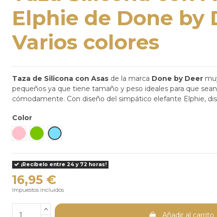
Elphie de Done by 
Varios colores
Taza de Silicona con Asas
de la marca
Done by Deer
muy
pequeños ya que tiene tamaño y peso ideales para que sean
cómodamente. Con diseño del simpático elefante Elphie, disp
Color
Rosa claro
Verde
Azul Pastel
¡Recíbelo entre 24 y 72 horas!
16,95 €
Impuestos incluidos
Añadir al carrito