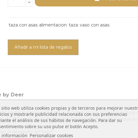
taza con asas
alimentacion
taza
vaso con asas
Añadir a mi lista de regalos
 by Deer
 sitio web utiliza cookies propias y de terceros para mejorar nuest
iado perfecto para acompañar a tu bebé en sus primeros sorbos.
icios y mostrarle publicidad relacionada con sus preferencias
evita derrames y puede retirarse fácilmente cuando el peque est
ante el análisis de sus hábitos de navegación. Para dar su
entimiento sobre su uso pulse el botón Acepto.
se al desarrollo del bebé.
 información
Personalizar cookies