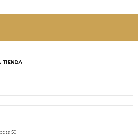
 TIENDA
2
abeza 50