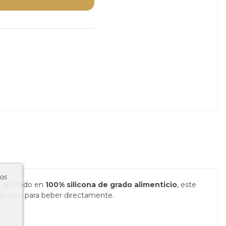
ros
 Fabricado en
100% silicona de grado alimenticio
, este
é listo para beber directamente.