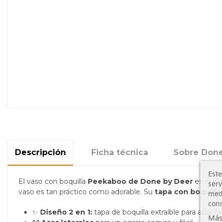
Descripción
Ficha técnica
Sobre Done
Este
El vaso con boquilla
Peekaboo de Done by Deer
es el al
serv
vaso es tan práctico como adorable. Su
tapa con boquilla
medi
cons
✨
Diseño 2 en 1:
tapa de boquilla extraíble para adaptar
Más