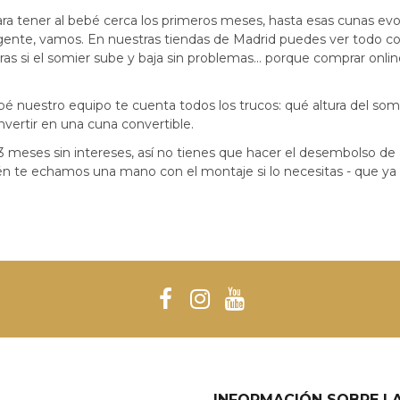
ra tener al bebé cerca los primeros meses, hasta esas cunas ev
igente, vamos. En nuestras tiendas de Madrid puedes ver todo co
ras si el somier sube y baja sin problemas... porque comprar onl
é nuestro equipo te cuenta todos los trucos: qué altura del som
nvertir en una cuna convertible.
eses sin intereses, así no tienes que hacer el desembolso de gol
n te echamos una mano con el montaje si lo necesitas - que ya s
INFORMACIÓN SOBRE LA