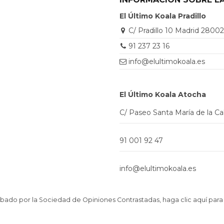
El Último Koala Pradillo
C/ Pradillo 10 Madrid 2800
91 237 23 16
info@elultimokoala.es
El Último Koala Atocha
C/ Paseo Santa María de la C
91 001 92 47
info@elultimokoala.es
ado por la Sociedad de Opiniones Contrastadas,
haga clic aquí para