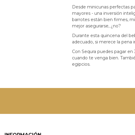
Desde minicunas perfectas pa
mayores - una inversión intel
barrotes están bien firmes, mi
mejor asegurarse, ¿no?
Durante esta quincena del beb
adecuado, si merece la pena i
Con Sequra puedes pagar en 3 m
cuando te venga bien. Tambié
egipcios.
INFORMACIÓN