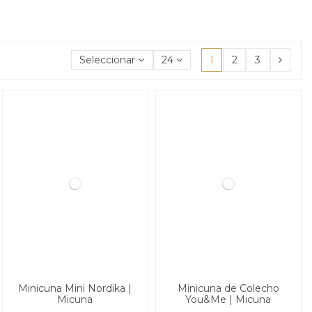
Seleccionar
24
1
2
3
Minicuna Mini Nordika |
Minicuna de Colecho
Micuna
You&Me | Micuna