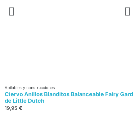
Apilables y construcciones
Ac
Ciervo Anillos Blanditos Balanceable Fairy Gard
C
de Little Dutch
3
19,95 €