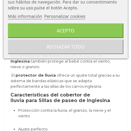
sus hábitos de navegación. Para dar su consentimiento
sobre su uso pulse el botón Acepto.
Ficha técnica
Más información
Personalizar cookies
Sobre Inglesina
ACEPTO
Este
cobertor de lluvia
se adapta a las sillas de los
RECHAZAR TODO
carros Inglesina. El plegado es muy compacto.
Este
protector de lluvia
para silla de paseo de
Inglesina
también protege al bebé contra el viento,
nieve o granizo.
El
protector de lluvia
ofrece un ajuste total gracias a su
sistema de bandas elásticas que se adapta
perfectamente a las sillas de los carros inglesina.
Características del cobertor de
lluvia para Sillas de paseo de Inglesina
Protección contra la lluvia, el granizo, la nieve y el
viento
Ajuste perfecto.