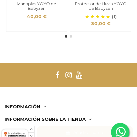
Manoplas YOYO de
Protector de Lluvia YOYO
Babyzen
de Babyzen
40,00 €
(1)
30,00 €
INFORMACIÓN
INFORMACIÓN SOBRE LA TIENDA
Añadir al carrito
Comerciante aprobado por la Sociedad de Opiniones