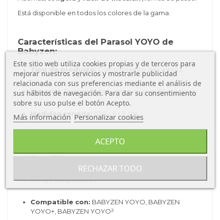
Está disponible en todos los colores de la gama.
Características del Parasol YOYO de
Babyzen:
Este sitio web utiliza cookies propias y de terceros para
Tipo de producto:
Complemento de carritos.
mejorar nuestros servicios y mostrarle publicidad
relacionada con sus preferencias mediante el análisis de
Material:
Textil poliéster – plástico y varilla metálica.
sus hábitos de navegación. Para dar su consentimiento
sobre su uso pulse el botón Acepto.
Medidas cerrada:
62,5 × 5 × 5 cm
Más información
Personalizar cookies
Diámetro cuando está abierta:
68,5cm
ACEPTO
Peso:
334
g
RECHAZAR TODO
Incluye adaptadores
Compatible con:
BABYZEN YOYO, BABYZEN
YOYO+, BABYZEN YOYO²