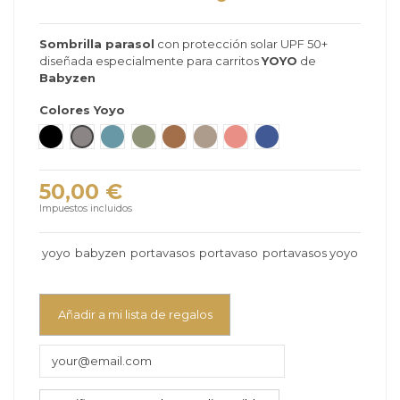
Sombrilla parasol
con protección solar UPF 50+
diseñada especialmente para carritos
YOYO
de
Babyzen
Colores Yoyo
Negro
Stone
Aqua
Olive
Toffee
Taupe
Ginger
Navy Blue
50,00 €
Impuestos incluidos
yoyo
babyzen
portavasos
portavaso
portavasos yoyo
Añadir a mi lista de regalos