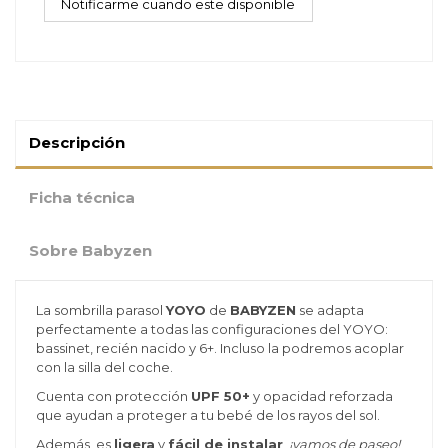
Descripción
Ficha técnica
Sobre Babyzen
La sombrilla parasol
YOYO
de
BABYZEN
se adapta
perfectamente a todas las configuraciones del YOYO:
bassinet, recién nacido y 6+. Incluso la podremos acoplar
con la silla del coche.
Cuenta con protección
UPF 50+
y opacidad reforzada
que ayudan a proteger a tu bebé de los rayos del sol.
Además, es
ligera
y
fácil de instalar
,
¡vamos de paseo!