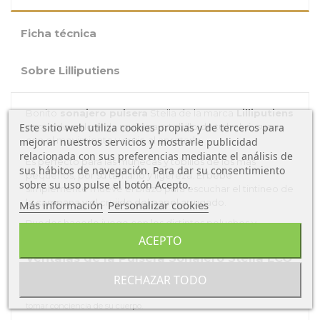
Ficha técnica
Sobre Lilliputiens
Bonito
sonajero pulsera
Stella de la marca
Lilliputiens
Este sitio web utiliza cookies propias y de terceros para
para colocarlo en la muñeca o tobillo de tu bebé, suena
con el movimiento y cruje al apretarlo.
mejorar nuestros servicios y mostrarle publicidad
relacionada con sus preferencias mediante el análisis de
Es perfecto para las muñecas y tobillos de los más
sus hábitos de navegación. Para dar su consentimiento
pequeños, por su tamaño y ligereza. El bebé
sobre su uso pulse el botón Acepto.
simplemente mueve el brazo para escuchar el tintineo de
la campana y el crujido del papel arrugado.
Más información
Personalizar cookies
Puedes hacerle juego con los distintos peluches y
juguetes de la colección
Stella
de
Lilliputiens.
ACEPTO
Ventajas de la Pulsera Sonajero Stella ECO
de Lilliputiens:
RECHAZAR TODO
Este sonajero inteligente alienta al bebé a descubrirse sus brazos y
tomar conciencia de su cuerpo.