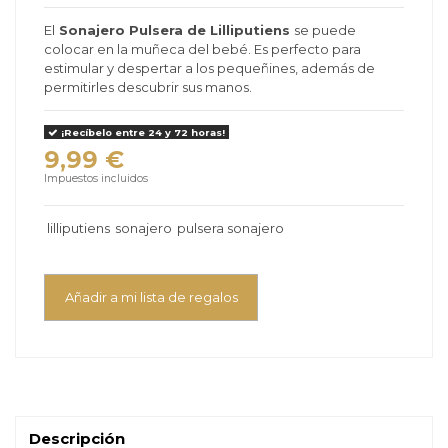
El
Sonajero Pulsera de Lilliputiens
se puede
colocar en la muñeca del bebé. Es perfecto para
estimular y despertar a los pequeñines, además de
permitirles descubrir sus manos.
¡Recíbelo entre 24 y 72 horas!
9,99 €
Impuestos incluidos
lilliputiens
sonajero
pulsera sonajero
Añadir a mi lista de regalos
Descripción