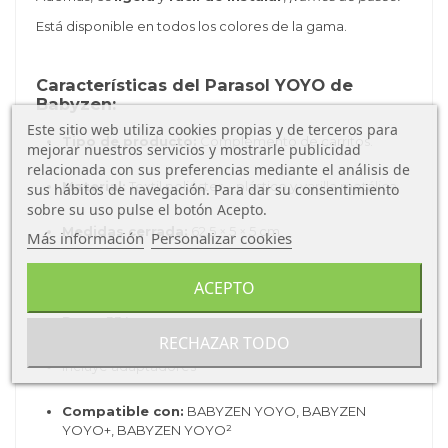
Está disponible en todos los colores de la gama.
Características del Parasol YOYO de
Babyzen:
Este sitio web utiliza cookies propias y de terceros para
Tipo de producto:
Complemento de carritos.
mejorar nuestros servicios y mostrarle publicidad
relacionada con sus preferencias mediante el análisis de
Material:
Textil poliéster – plástico y varilla metálica.
sus hábitos de navegación. Para dar su consentimiento
sobre su uso pulse el botón Acepto.
Medidas cerrada:
62,5 × 5 × 5 cm
Más información
Personalizar cookies
Diámetro cuando está abierta:
68,5cm
ACEPTO
Peso:
334
g
RECHAZAR TODO
Incluye adaptadores
Compatible con:
BABYZEN YOYO, BABYZEN
YOYO+, BABYZEN YOYO²