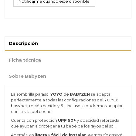
Descripción
Ficha técnica
Sobre Babyzen
La sombrilla parasol
YOYO
de
BABYZEN
se adapta
perfectamente a todas las configuraciones del YOYO:
bassinet, recién nacido y 6+. Incluso la podremos acoplar
con la silla del coche.
Cuenta con protección
UPF 50+
y opacidad reforzada
que ayudan a proteger a tu bebé de los rayos del sol.
Además, es
ligera
y
fácil de instalar
,
¡vamos de paseo!