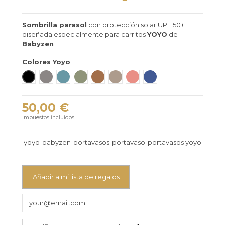
Sombrilla parasol
con protección solar UPF 50+
diseñada especialmente para carritos
YOYO
de
Babyzen
Colores Yoyo
Negro
Stone
Aqua
Olive
Toffee
Taupe
Ginger
Navy Blue
50,00 €
Impuestos incluidos
yoyo
babyzen
portavasos
portavaso
portavasos yoyo
Añadir a mi lista de regalos