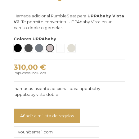
Hamaca adicional RumbleSeat para
UPPAbaby Vista
V2
. Te permite convertir tu UPPAbaby Vista en un
carrito doble o gemelar.
Colores UPPAbaby
JAKE - negro carbón
GREYSON - gris melange
GREGORY - azul gris melange
ALICE - rosa empolvado
BRYCE - blanco perla
DECLAN - avena melange
310,00 €
Impuestos incluidos
hamacas
asiento adicional para uppababy
uppababy vista doble
Añadir a mi lista de regalos