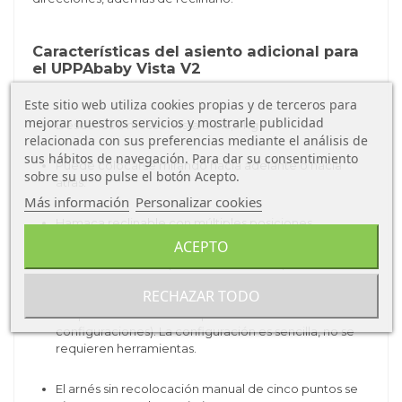
Características del asiento adicional para
el UPPAbaby Vista V2
Este sitio web utiliza cookies propias y de terceros para
mejorar nuestros servicios y mostrarle publicidad
Desde los 6 meses hasta los 15,9 kg
relacionada con sus preferencias mediante el análisis de
sus hábitos de navegación. Para dar su consentimiento
Puede colocarse mirando hacia adelante o hacia
sobre su uso pulse el botón Acepto.
atrás.
Más información
Personalizar cookies
Hamaca reclinable con múltiples posiciones
ACEPTO
Con el RubbleSeat puedes hacer múltiples
configuraciones. Combínalo con el capazo, el
RECHAZAR TODO
patinete PiggyBack o el
grupo 0+. (consultar
adaptadores necesarios para las diferentes
configuraciones). La configuración es sencilla, no se
requieren herramientas.
El arnés sin recolocación manual de cinco puntos se