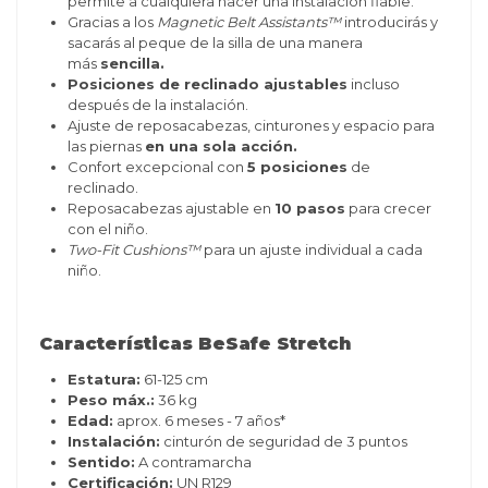
permite a cualquiera hacer una instalación fiable.
Gracias a los
Magnetic Belt Assistants™
introducirás y
sacarás al peque de la silla de una manera
más
sencilla.
Posiciones de reclinado ajustables
incluso
después de la instalación.
Ajuste de reposacabezas, cinturones y espacio para
las piernas
en una sola acción.
Confort excepcional con
5 posiciones
de
reclinado.
Reposacabezas ajustable en
10 pasos
para crecer
con el niño.
Two-Fit Cushions™
para un ajuste individual a cada
niño.
Características BeSafe Stretch
Estatura:
61-125 cm
Peso máx.:
36 kg
Edad:
aprox. 6 meses - 7 años*
Instalación:
cinturón de seguridad de 3 puntos
Sentido:
A contramarcha
Certificación:
UN R129