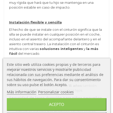
muy rígida que hará que tu hijo se mantenga en una
posición estable en caso de impacto.
Instalación flexible y sencilla
El hecho de que se instale con el cinturón significa que la
silla se puede instalar en cualquier posición en el coche,
incluso en el asiento del acompañante delantero y en el
asiento central trasero. La instalación con el cinturón es
intuitiva con varias
soluciones inteligentes
y
la más
fácil
del mercado.
Este sitio web utiliza cookies propias y de terceros para
La silla que se preocupa por el futuro
mejorar nuestros servicios y mostrarle publicidad
relacionada con sus preferencias mediante el análisis de
Al utilizar materiales duraderos y facilitar el cambio de
sus hábitos de navegación. Para dar su consentimiento
piezas, hemos ampliado realmente la
vida útil
de esta
sobre su uso pulse el botón Acepto.
silla. Al ampliar la vida útil hasta unos
15 años
también
estamos cuidando el futuro de nuestros hijos.
Más información
Personalizar cookies
Seguridad de larga duración para niños pequeños
ACEPTO
Concepto de seguridad revolucionario
con una
estructura externa que mantiene a tu hijo seguro