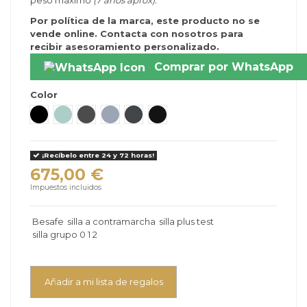
peso máximo
(7 años aprox).
Por política de la marca, este producto no se
vende online. Contacta con nosotros para
recibir asesoramiento personalizado.
Comprar por WhatsApp
Color
Fresh Black Cab
Sea Green Melange
Metallic Melange
Peak Mesh
Anthracite Mesh
Black Soft Breeze
¡Recíbelo entre 24 y 72 horas!
675,00 €
Impuestos incluidos
Besafe
silla a contramarcha
silla plus test
silla grupo 0 1 2
Añadir a mi lista de regalos