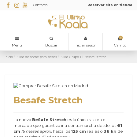
Contacto
Reservar cita en tienda
0
Menu
Buscar
Iniciar sesión
Carrito
Inicio
Sillas de coche para bebés
Sillas Grupo 1
Besafe Stretch
Besafe Stretch
La nueva
BeSafe Stretch
es la única silla en el
mercado que garantiza ir a contramarcha desde los
61
cm
(6 meses aprox)
hasta los
125 cm
reales ó
36 kg
de