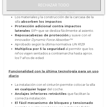
hasta los 36 kg y los 125 cm
RECHAZAR TODO
Ha
superado la prueba
de impacto en carretera
más exigente del mundo: la
Plus Test
Los materiales y la construcción de la carcasa de la
silla
absorben los impactos
Protección adicional contra impactos
laterales
SIP+
que se desliza fácilmente al asiento.
Reposacabezas de protección
y suave con el
innovador
Dynamic Force Absorber™
Aprobado según la última normativa
UN R129
Multiplica por 5 la seguridad
al permitir que los
niños viajen sentados a contramarcha hasta aprox.
los 7 años de edad.
Funcionalidad con la última tecnología para un uso
diario
La instalación con el cinturón permite colocar la silla
en cualquier lugar
del coche.
Anclajes inferiores retráctiles
que facilitan la
correcta instalación.
El fácil mecanismo de bloqueo y tensionado