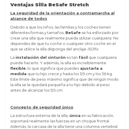
Ventajas Silla BeSafe Stretch
La seguridad de la orientación a contramarcha al
alcance de todos
Debido a que los niños, las familias y los coches tienen
diferentes formas y tamaños,
BeSafe
se ha esforzado por
crear una silla que realmente pueda utilizar cualquiera. No
dependes de que tu coche o cualquier otro coche en el
que se utilice la silla disponga del anclaje
ISOfix
.
La
instalación del cinturón
es tan
fácil
que cualquiera
puede hacerlo. Y además, la silla es increíblemente
flexible
, lo que significa que puedes
ajustarla a
medida
que tu hijo crece y hasta los 125 cm y los 36 kg.
Este límite de peso máximo significa que de ningún modo
la silla se le quedará pequeña a tu hijo debido al peso
antes de alcanzar los 125 cm.
Concepto de seguridad único
La estructura externa de la silla,
única
en su fabricación,
soportará realmente las fuerzas en un choque frontal.
Además, la carcasa de la silla tiene una columna vertebral