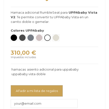
Hamaca adicional RumbleSeat para
UPPAbaby Vista
V2
. Te permite convertir tu UPPAbaby Vista en un
carrito doble o gemelar.
Colores UPPAbaby
JAKE - negro carbón
GREYSON - gris melange
GREGORY - azul gris melange
ALICE - rosa empolvado
BRYCE - blanco perla
DECLAN - avena melange
310,00 €
Impuestos incluidos
hamacas
asiento adicional para uppababy
uppababy vista doble
Añadir a mi lista de regalos