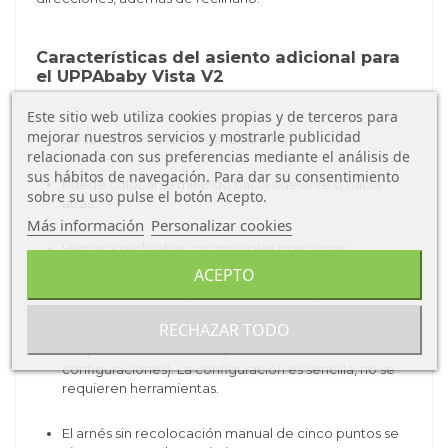
Características del asiento adicional para
el UPPAbaby Vista V2
Este sitio web utiliza cookies propias y de terceros para
mejorar nuestros servicios y mostrarle publicidad
Desde los 6 meses hasta los 15,9 kg
relacionada con sus preferencias mediante el análisis de
sus hábitos de navegación. Para dar su consentimiento
Puede colocarse mirando hacia adelante o hacia
sobre su uso pulse el botón Acepto.
atrás.
Más información
Personalizar cookies
Hamaca reclinable con múltiples posiciones
ACEPTO
Con el RubbleSeat puedes hacer múltiples
configuraciones. Combínalo con el capazo, el
RECHAZAR TODO
patinete PiggyBack o el
grupo 0+. (consultar
adaptadores necesarios para las diferentes
configuraciones). La configuración es sencilla, no se
requieren herramientas.
El arnés sin recolocación manual de cinco puntos se