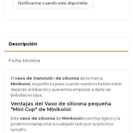
Descripción
Ficha técnica
El
vaso de transició
n
de silicona
de la marca
Minikoioi
, es perfecta para cuando nuestros bebes están
dejando el biberón y queremos empezar a darle las
bebidas en taza.
Ventajas del Vaso de silicona pequeña
"Mini Cup" de Minikoioi:
Este
vaso de silicona
de
Minikoioi
es es muy ligero y la
podemos transportar a cualquier lado por su práctico
tamaño.