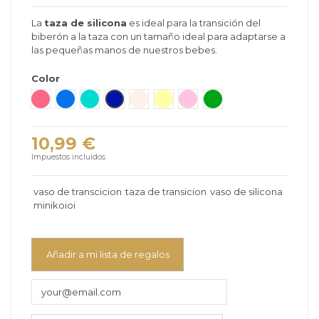
La
taza de silicona
es ideal para la transición del
biberón a la taza con un tamaño ideal para adaptarse a
las pequeñas manos de nuestros bebes.
Color
Gris Nacar
Rosa Oscuro
Azul
Verde mar
Azul Marino
Beige
Amarillo
Rosa
Verde Mate
10,99 €
Impuestos incluidos
vaso de transcicion
taza de transicion
vaso de silicona
minikoioi
Añadir a mi lista de regalos