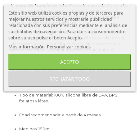
El
vaso de transición
esta diseñado para adaptarse a las
pequeñas manos de nuestros bebes permitiendo los
Este sitio web utiliza cookies propias y de terceros para
movimientos más controlados hacia la boca, gracias al
mejorar nuestros servicios y mostrarle publicidad
agarre de silicona antideslizante.
relacionada con sus preferencias mediante el análisis de
sus hábitos de navegación. Para dar su consentimiento
Además la
taza
de la marca Minikoioi está diseñada para
sobre su uso pulse el botón Acepto.
cuidar los dientes de nuestros pequeños y ayudar con la
dentición ya que al ser fabricado de silicona los bebes
Más información
Personalizar cookies
podrán morderla sin dañarla, porque es un material
duradero que no se desgasta, ni se corroe.
ACEPTO
Características
del Vaso de
silicona pequeña "Mini Cup" de Minikoioi:
RECHAZAR TODO
Tipo de producto: vasos y tazas.
Tipo de material: 100% silicona,
libre de BPA, BPS,
ftalatos y látex.
Edad recomendada: a partir de 4 meses.
Medidas: 180ml.