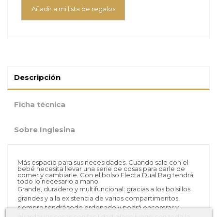
Añadir a mi lista de regalos
Descripción
Ficha técnica
Sobre Inglesina
Más espacio para sus necesidades. Cuando sale con el
bebé necesita llevar una serie de cosas para darle de
comer y cambiarle. Con el bolso Electa Dual Bag tendrá
todo lo necesario a mano.
Grande, duradero y multifuncional: gracias a los bolsillos
grandes y a la existencia de varios compartimentos,
siempre tendrá todo ordenado y podrá encontrar y
guardar las cosas con facilidad. Hace juego con toda la