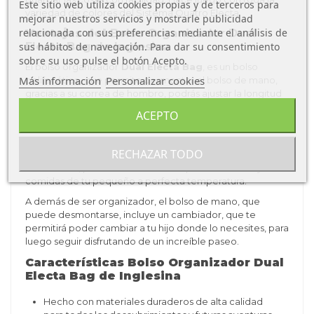
Este sitio web utiliza cookies propias y de terceros para
variedad de colores del Sistema Quatro Electa.
mejorar nuestros servicios y mostrarle publicidad
relacionada con sus preferencias mediante el análisis de
Ventajas del
Bolso Organizador Dual
Electa Bag de Inglesina
sus hábitos de navegación. Para dar su consentimiento
sobre su uso pulse el botón Acepto.
El bolso organizador
Dual Electa Bag
, es un bolso
Más información
Personalizar cookies
polifacético, que permite desmontar el bolso de mano,
gracias a su correa de hombro, podrás ajustar la longitud
para mayor comodidad.
ACEPTO
Los bolsillos grandes y con cierre magnético están
totalmente diseñados para que puedas llevar todo lo que
RECHAZAR TODO
necesites para ti y tu bebé, también gracias a sus bolsillos
isotérmicos, podrás mantener siempre las bebidas y las
comidas de tu pequeño a perfecta temperatura.
A demás de ser organizador, el bolso de mano, que
puede desmontarse, incluye un cambiador, que te
permitirá poder cambiar a tu hijo donde lo necesites, para
luego seguir disfrutando de un increíble paseo.
Características Bolso Organizador Dual
Electa Bag de Inglesina
Hecho con materiales duraderos de alta calidad