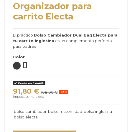
Organizador para
carrito Electa
El práctico
Bolso Cambiador Dual Bag
Electa para
tu carrito Inglesina
es un complemento perfecto
para padres
Color
Union Grey
Murray Green
Upper Black
Envio en 24-48h
91,80 €
108,00 €
-15%
Impuestos incluidos
bolso cambiador
bolso maternidad
bolso inglesina
bolso electa