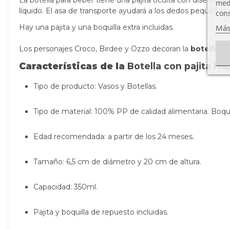
La botella para beber tiene una pajita oculta con diseño pr
medi
líquido.
El asa de transporte ayudará a los dedos pequeños p
cons
Más
Hay una pajita y una boquilla extra incluidas.
Los personajes Croco, Birdee y Ozzo decoran la
botella de
Características de la
Botella con pajita H
Tipo de producto: Vasos y Botellas.
Tipo de material:
100% PP de calidad alimentaria.
Boqui
Edad recomendada: a partir de los 24 meses.
Tamaño: 6,5 cm de diámetro y 20 cm de altura.
Capacidad: 350ml.
Pajita y boquilla de repuesto incluidas.