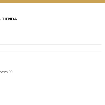
 TIENDA
2
abeza 50