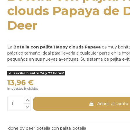
clouds Papaya de 
Deer
La
Botella con pajita
Happy clouds
Papaya
es muy bonita 
práctico tamaño ideal para llevarla a cualquier parte en la m
pequeños en sus nuevas aventuras. Su sistema de pajita evi
¡Recíbelo entre 24 y 72 horas!
13,96 €
Impuestos incluidos
Añadir al carrito
done by deer
botella con pajita
botella