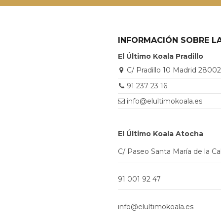
INFORMACIÓN SOBRE LA
El Último Koala Pradillo
C/ Pradillo 10 Madrid 2800
91 237 23 16
info@elultimokoala.es
El Último Koala Atocha
C/ Paseo Santa María de la C
91 001 92 47
info@elultimokoala.es