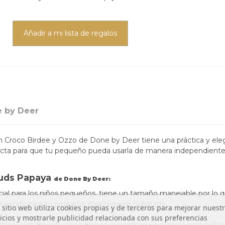
Añadir a mi lista de regalos
 by Deer
n Croco Birdee y Ozzo de Done by Deer t
iene una práctica y el
rfecta para que tu pequeño pueda usarla de manera independiente
ouds Papaya
de Done By Deer:
al para los niños pequeños, tiene un tamaño manejable por lo 
divertido para tu pequeño mantenerse hidratado.
 sitio web utiliza cookies propias y de terceros para mejorar nuest
icios y mostrarle publicidad relacionada con sus preferencias