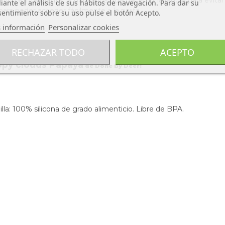
áctico e inteligente, la podemos guardar en una ranura para evit
ante el análisis de sus hábitos de navegación. Para dar su
ara poder acceder fácilmente a la pajita.
entimiento sobre su uso pulse el botón Acepto.
 información
Personalizar cookies
 agua infantil.
RECHAZAR TODO
ACEPTO
appy clouds Papaya
de Done By Deer:
lla: 100% silicona de grado alimenticio. Libre de BPA.