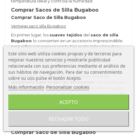
temperatura ideal y controla la humedad.
Comprar Sacos de Silla Bugaboo
Comprar Saco de Silla Bugaboo
Ventajas saco silla Bugaboo
En primer lugar, los
suaves tejidos
del
saco de silla
Bugaboo
lo convierten en un accesorio imprescindible
para el frio. Los paseos con tu hijo serán más cómodos y
calentitos. Además, puedes sacar al bebé o niño con
Este sitio web utiliza cookies propias y de terceros para
facilidad, gracias a la cremallera bidireccional.
mejorar nuestros servicios y mostrarle publicidad
relacionada con sus preferencias mediante el análisis de
sus hábitos de navegación. Para dar su consentimiento
En segundo lugar, el saco Bugaboo para silla está
sobre su uso pulse el botón Acepto.
preparado para todas las estaciones
. Sus tejidos son
Más información
Personalizar cookies
altamente transpirables. De este modo, ayudan a regular
la temperatura corporal del niño y puedes usarlo en todas
las estaciones.
ACEPTO
Por último, puedes
conjuntar tu carro
con el saco de
RECHAZAR TODO
silla Bugaboo, hay un color para cada estilo.
Comprar Saco de Silla Bugaboo