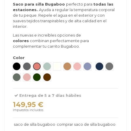
Saco para silla Bugaboo
perfecto para
todas las
estaciones.
Ayuda a regular la temperatura corporal
de tu peque. Repele el agua en el exterior y con
suaves tejidos transpirables y de alta calidad en el
interior.
Las nuevas e increíbles opciones de
colores
combinan perfectamente para
complementar tu carrito Bugaboo.
Color
Dune Taupe
Negro
Gris Melange
Rojo Atardecer
Verde Grisáceo
Blanco Natural
Marrón Caramelo
Rosa Atardecer
Azul Costero
Deep Indigo
Moon Grey
Forest Green
Dusty Pink
Fern Green
Cocoa Brown
Entrega de 5 a 7 días hábiles
149,95 €
Impuestos incluidos
saco de silla bugaboo
comprar saco de silla bugaboo