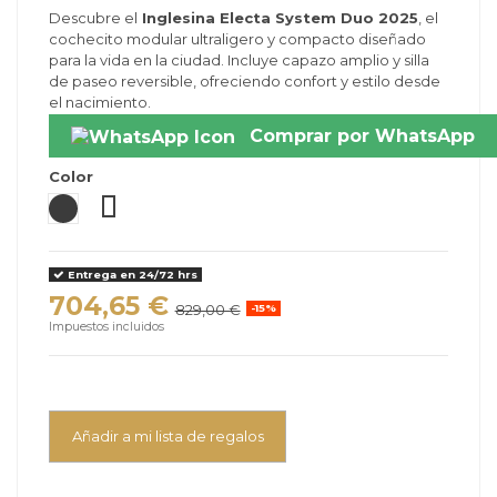
Descubre el
Inglesina Electa System Duo 2025
, el
cochecito modular ultraligero y compacto diseñado
para la vida en la ciudad. Incluye capazo amplio y silla
de paseo reversible, ofreciendo confort y estilo desde
el nacimiento.
Comprar por WhatsApp
Color
Battery Beige
Hudson Blue
Union Grey
Murray Green
Upper Black
Entrega en 24/72 hrs
704,65 €
829,00 €
-15%
Impuestos incluidos
Añadir a mi lista de regalos