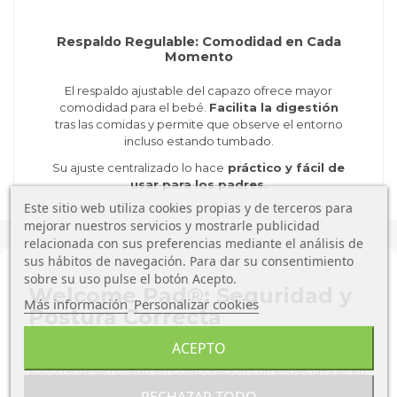
Respaldo Regulable: Comodidad en Cada
Momento
El respaldo ajustable del capazo ofrece mayor
comodidad para el bebé.
Facilita la digestión
tras las comidas y permite que observe el entorno
incluso estando tumbado.
Su ajuste centralizado lo hace
práctico y fácil de
usar para los padres.
Este sitio web utiliza cookies propias y de terceros para
mejorar nuestros servicios y mostrarle publicidad
relacionada con sus preferencias mediante el análisis de
sus hábitos de navegación. Para dar su consentimiento
sobre su uso pulse el botón Acepto.
Welcome Pad®: Seguridad y
Más información
Personalizar cookies
Postura Correcta
ACEPTO
El capazo
incluye el exclusivo Welcome Pad®
, un
soporte desarrollado en colaboración con especialistas en
Neonatología que:
RECHAZAR TODO