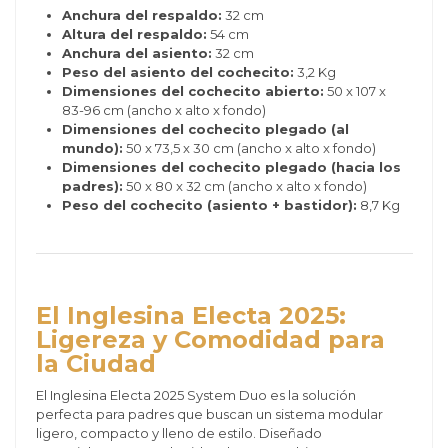
Anchura del respaldo:
32 cm
Altura del respaldo:
54 cm
Anchura del asiento:
32 cm
Peso del asiento del cochecito:
3,2 Kg
Dimensiones del cochecito abierto:
50 x 107 x
83-96 cm (ancho x alto x fondo)
Dimensiones del cochecito plegado (al
mundo):
50 x 73,5 x 30 cm (ancho x alto x fondo)
Dimensiones del cochecito plegado (hacia los
padres):
50 x 80 x 32 cm (ancho x alto x fondo)
Peso del cochecito (asiento + bastidor):
8,7 Kg
El Inglesina Electa 2025:
Ligereza y Comodidad para
la Ciudad
El Inglesina Electa 2025 System Duo es la solución
perfecta para padres que buscan un sistema modular
ligero, compacto y lleno de estilo. Diseñado