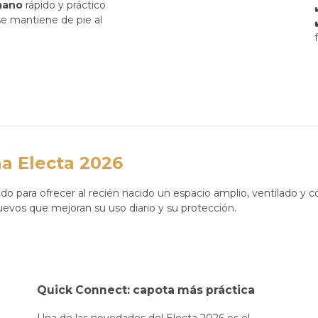
mano
rápido y práctico
 se mantiene de pie al
na Electa 2026
do para ofrecer al recién nacido un espacio amplio, ventilado y 
uevos que mejoran su uso diario y su protección.
Quick Connect: capota más práctica
Una de las novedades del Electa 2026 es el