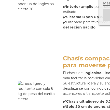
Más
✔️Interior amplio
para des
estirado
✔️Sistema Open Up con v
✔️Diseñado para favorecer
del recién nacido
Chasis compact
para moverse p
El chasis del
Inglesina Ele
para facilitar la movilidad d
Su estructura ligera y su a
desplazarse con comodidad 
ascensores o transporte púb
✔️Chasis ultraligero de 5,
✔️Solo 50 cm de ancho
, 