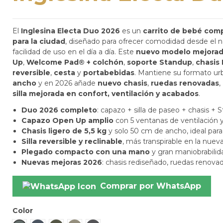
El
Inglesina Electa Duo 2026
es un
carrito de bebé comp
para la ciudad
, diseñado para ofrecer comodidad desde el na
facilidad de uso en el día a día. Este
nuevo modelo mejora
Up
,
Welcome Pad® + colchón
,
soporte Standup
,
chasis 
reversible
,
cesta
y
portabebidas
. Mantiene su formato ur
ancho
y en 2026 añade
nuevo chasis
,
ruedas renovadas
,
silla mejorada en confort, ventilación y acabados
.
Duo 2026 completo
: capazo + silla de paseo + chasis +
Capazo Open Up amplio
con 5 ventanas de ventilació
Chasis ligero de 5,5 kg
y solo 50 cm de ancho, ideal para
Silla reversible y reclinable
, más transpirable en la nuev
Plegado compacto con una mano
y gran maniobrabilid
Nuevas mejoras 2026
: chasis rediseñado, ruedas renova
Comprar por WhatsApp
Color