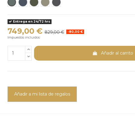
Studio Grey
Rooftop Blue
Loft Green
Hangar Beige
Garaje Grey
Entrega en 24/72 hrs
749,00 €
829,00 €
-80,00 €
Impuestos incluidos
Añadir al carrito
Añadir a mi lista de regalos