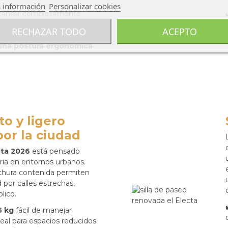
 información
Personalizar cookies
cansar completamente
RECHAZAR TODO
ACEPTO
entilación regulable
una postura ergonómica
o y ligero
or la ciudad
cta 2026
está pensado
iaria en entornos urbanos.
nchura contenida permiten
por calles estrechas,
lico.
5 kg
fácil de manejar
ideal para espacios reducidos