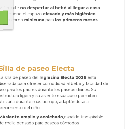
✔️Permite
no despertar al bebé al llegar a casa
✔️Mantiene el capazo
elevado y más higiénico
✔️Uso como
minicuna
para
los primeros meses
Silla de paseo Electa
La silla de paseo del
Inglesina Electa 2026
está
diseñada para ofrecer comodidad al bebé y facilidad de
uso para los padres durante los paseos diarios. Su
estructura ligera y su asiento espacioso permiten
utilizarla durante más tiempo, adaptándose al
crecimiento del niño.
✔️Asiento amplio y acolchado
,espaldo transpirable
de malla pensado para paseos cómodos