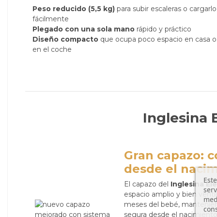
Peso reducido (5,5 kg)
para subir escaleras o cargarlo
fácilmente
Plegado con una sola mano
rápido y práctico
Diseño compacto
que ocupa poco espacio en casa o
en el coche
Inglesina
Gran capazo: 
desde el naci
Este
El capazo del
Inglesina El
serv
espacio amplio y bien venti
medi
meses del bebé, mantenie
cons
segura desde el nacimiento