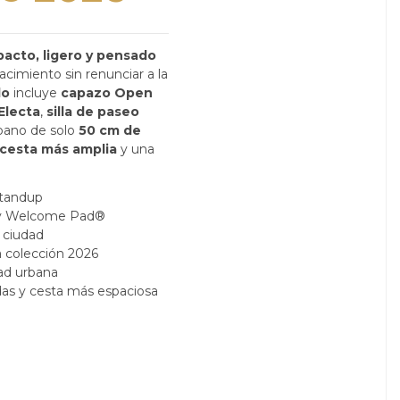
acto, ligero y pensado
cimiento sin renunciar a la
do
incluye
capazo Open
Electa
,
silla de paseo
bano de solo
50 cm de
cesta más amplia
y una
 Standup
n y Welcome Pad®
 ciudad
a colección 2026
ad urbana
das y cesta más espaciosa