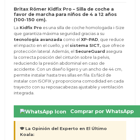
Britax Römer Kidfix Pro – Silla de coche a
favor de marcha para niños de 4 a 12 años
(100-150 cm).
La
Kidfix Pro
es una silla de coche homologada i-Size
que garantiza máxima seguridad gracias a su
tecnología avanzada
como el
XP-PAD
, que reduce
el impacto en el cuello, y el
sistema SICT,
que ofrece
protección lateral. Además, el
SecureGuard
asegura
la correcta posición del cinturón sobre la pelvis,
reduciendo la presión abdominal en caso de
accidente. Con un diseño ligero y un ancho de 44 cm,
permite instalar hasta tres sillas en fila. Es fácil de
instalar con ISOFIX y proporciona comodidad en cada
trayecto con su reposacabezas ajustable y ventilación
integrada.
Comprar por WhatsApp
🐨 La Opinión del Experto en El Último
Koala: