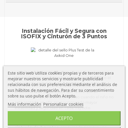
Instalación Fácil y Segura con
ISOFIX y Cinturón de 3 Puntos
La
Britax Römer Kidfix Pro
ofrece dos opciones
Este sitio web utiliza cookies propias y de terceros para
de instalación: mediante los conectores
ISOFIX
o el
mejorar nuestros servicios y mostrarle publicidad
cinturón de seguridad de
3 puntos
del vehículo.
relacionada con sus preferencias mediante el análisis de
sus hábitos de navegación. Para dar su consentimiento
El sistema
ISOFIX
garantiza que la silla quede
sobre su uso pulse el botón Acepto.
firmemente fijada al coche, incluso cuando el niño no
está sentado en ella, proporcionando mayor
Más información
Personalizar cookies
estabilidad y seguridad en cada trayecto.
Si tu vehículo no cuenta con ISOFIX, puedes instalar
ACEPTO
la silla de manera segura
utilizando solo el
cinturón de 3 puntos
, asegurando siempre una