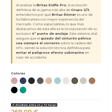
Al analizar la
Britax Kidfix Pro
, la evolución
definitiva de su gama más alta de
Grupo 2/3
,
entendemos por qué
Britax Römer
es uno de
los fabricantes con mayor experiencia del
mercado. Como especialistas, lo que más
destacamos de esta silla es la incorporación de su
exclusivo
4º punto de anclaje
. Este sistema vital
asegura que el
guiado del cinturón pélvico
sea siempre el correcto
sobre la cadera del
niño, siendo la solución técnica definitiva para
evitar el peligroso efecto submarino
en
caso de accidente.
Colores
Dusty Rose
Night Blue
Carbon Black
Mineral Grey
Teak
Harbor Blue
Soft Taupe
Urban Olive
Linen Grey
Warm Caram
Onix Black
Sage Green
¡Recíbelo entre 24 y 72 horas!
269,00 €