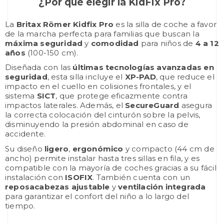
¿Por qué elegir la KidFix Pro?
La
Britax Römer Kidfix Pro
es la silla de coche a favor
de la marcha perfecta para familias que buscan la
máxima seguridad
y
comodidad
para niños de
4 a 12
años
(100-150 cm).
Diseñada con las
últimas tecnologías avanzadas en
seguridad
, esta silla incluye el
XP-PAD
, que reduce el
impacto en el cuello en colisiones frontales, y el
sistema
SICT
, que protege eficazmente contra
impactos laterales. Además, el
SecureGuard
asegura
la correcta colocación del cinturón sobre la pelvis,
disminuyendo la presión abdominal en caso de
accidente.
Su diseño
ligero
,
ergonómico
y compacto (44 cm de
ancho) permite instalar hasta tres sillas en fila, y es
compatible con la mayoría de coches gracias a su fácil
instalación con
ISOFIX
. También cuenta con un
reposacabezas ajustable
y
ventilación integrada
para garantizar el confort del niño a lo largo del
tiempo.