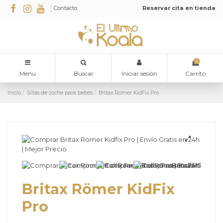
Contacto
Reservar cita en tienda
0
Menu
Buscar
Iniciar sesión
Carrito
Inicio
Sillas de coche para bebés
Britax Römer KidFix Pro
Britax Römer KidFix
Pro